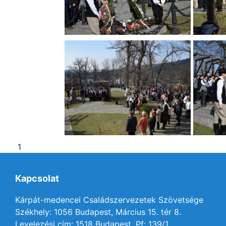
1
Kapcsolat
Kárpát-medencei Családszervezetek Szövetsége
Székhely: 1056 Budapest, Március 15. tér 8.
Levelezési cím: 1518 Budapest, Pf: 139/1