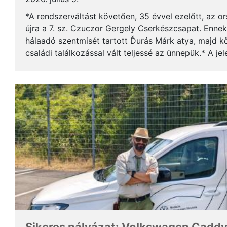
*A rendszerváltást követően, 35 évvel ezelőtt, az o
újra a 7. sz. Czuczor Gergely Cserkészcsapat. Enne
hálaadó szentmisét tartott Ďurás Márk atya, majd kö
családi találkozással vált teljessé az ünnepük.* A je
öregcserkészek és azok családtagjai, ...