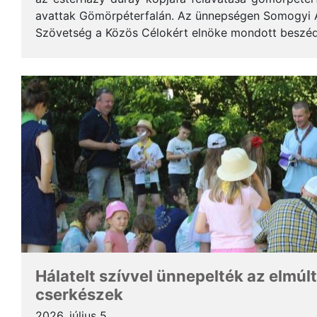
avattak Gömörpéterfalán. Az ünnepségen Somogyi Alf
Szövetség a Közös Célokért elnöke mondott beszéde
terjedelemben közöljük a gondolatait. * Tisztelt Hölg
Hálatelt szívvel ünnepelték az elmúlt
cserkészek
2026. július 5.