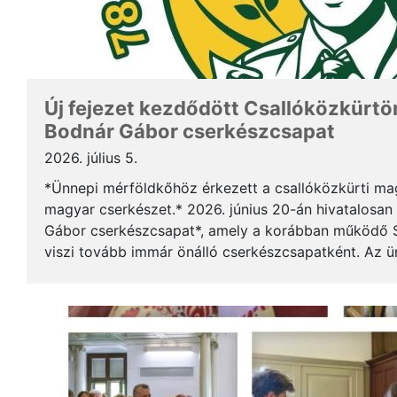
Új fejezet kezdődött Csallóközkürtön
Bodnár Gábor cserkészcsapat
2026. július 5.
*Ünnepi mérföldkőhöz érkezett a csallóközkürti mag
magyar cserkészet.* 2026. június 20-án hivatalosan 
Gábor cserkészcsapat*, amely a korábban működő S
viszi tovább immár önálló cserkészcsapatként. Az 
kezdődött a csallóközkürti római katolikus templomb