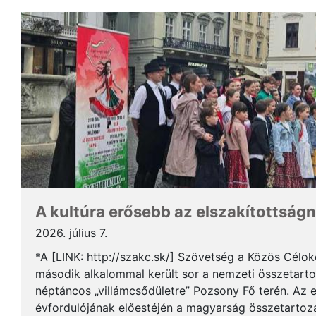
A kultúra erősebb az elszakítottságn
2026. július 7.
*A [LINK: http://szakc.sk/] Szövetség a Közös Cél
második alkalommal került sor a nemzeti összetart
néptáncos „villámcsődületre” Pozsony Fő terén. Az 
évfordulójának előestéjén a magyarság összetartozás