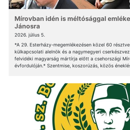
Mírovban idén is méltósággal emlék
Jánosra
2026. július 5.
*A 29. Esterházy-megemlékezésen közel 60 résztv
külkapcsolati alelnök és a nagymegyeri cserkészveze
felvidéki magyarság mártírja előtt a csehországi Mí
évfordulóján.* Szentmise, koszorúzás, közös éneklé
mindez ismét megerősítette: Esterházy János példája 