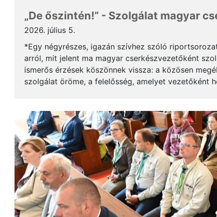
„De őszintén!” - Szolgálat magyar c
2026. július 5.
*Egy négyrészes, igazán szívhez szóló riportsoroza
arról, mit jelent ma magyar cserkészvezetőként szolg
ismerős érzések köszönnek vissza: a közösen megél
szolgálat öröme, a felelősség, amelyet vezetőként 
gyerekek mosolya, ami újra és újra értelmet ad a m..