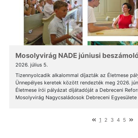
Mosolyvirág NADE júniusi beszámol
2026. július 5.
Tizennyolcadik alkalommal díjazták az Életmese pá
Ünnepélyes keretek között rendezték meg 2026. jún
Életmese írói pályázat díjátadóját a Debreceni Ref
Mosolyvirág Nagycsaládosok Debreceni Egyesülete á
immár nagykorúvá vált: tizennyolc év alatt tizennyol.
(current)
1
2
3
4
5