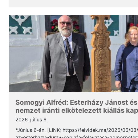
Somogyi Alfréd, a SZAKC elnöke a rendezvény kapcs
Somogyi Alfréd: Esterházy Jánost és
nemzet iránti elkötelezett kiállás ka
2026. július 6.
*Június 6-án, [LINK: https://felvidek.ma/2026/06/0
az-esterhazy-duray-kopjafa-felavatasa-gomorpeterf