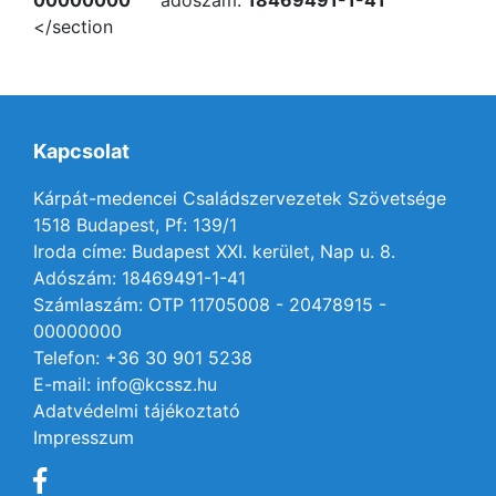
00000000
adószám:
18469491-1-41
</section
Kapcsolat
Kárpát-medencei Családszervezetek Szövetsége
1518 Budapest, Pf: 139/1
Iroda címe: Budapest XXI. kerület, Nap u. 8.
Adószám: 18469491-1-41
Számlaszám: OTP 11705008 - 20478915 -
00000000
Telefon: +36 30 901 5238
E-mail: info@kcssz.hu
Adatvédelmi tájékoztató
Impresszum