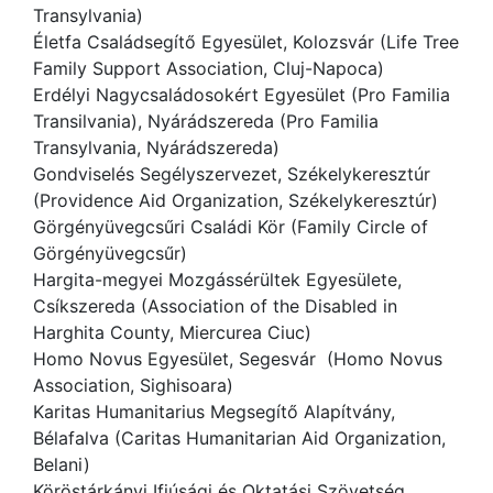
Transylvania)
Életfa Családsegítő Egyesület, Kolozsvár (Life Tree
Family Support Association, Cluj-Napoca)
Erdélyi Nagycsaládosokért Egyesület (Pro Familia
Transilvania), Nyárádszereda (Pro Familia
Transylvania, Nyárádszereda)
Gondviselés Segélyszervezet, Székelykeresztúr
(Providence Aid Organization, Székelykeresztúr)
Görgényüvegcsűri Családi Kör (Family Circle of
Görgényüvegcsűr)
Hargita-megyei Mozgássérültek Egyesülete,
Csíkszereda (Association of the Disabled in
Harghita County, Miercurea Ciuc)
Homo Novus Egyesület, Segesvár (Homo Novus
Association, Sighisoara)
Karitas Humanitarius Megsegítő Alapítvány,
Bélafalva (Caritas Humanitarian Aid Organization,
Belani)
Köröstárkányi Ifjúsági és Oktatási Szövetség