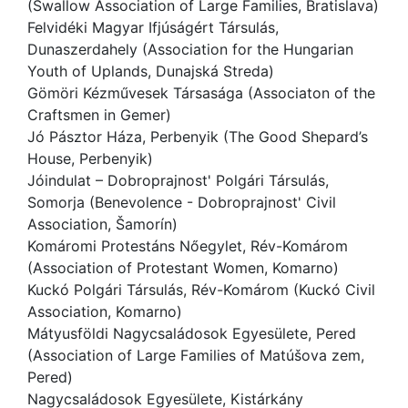
(Swallow Association of Large Families, Bratislava)
Felvidéki Magyar Ifjúságért Társulás,
Dunaszerdahely (Association for the Hungarian
Youth of Uplands, Dunajská Streda)
Gömöri Kézművesek Társasága (Associaton of the
Craftsmen in Gemer)
Jó Pásztor Háza, Perbenyik (The Good Shepard’s
House, Perbenyik)
Jóindulat – Dobroprajnost' Polgári Társulás,
Somorja (Benevolence - Dobroprajnost' Civil
Association, Šamorín)
Komáromi Protestáns Nőegylet, Rév-Komárom
(Association of Protestant Women, Komarno)
Kuckó Polgári Társulás, Rév-Komárom (Kuckó Civil
Association, Komarno)
Mátyusföldi Nagycsaládosok Egyesülete, Pered
(Association of Large Families of Matúšova zem,
Pered)
Nagycsaládosok Egyesülete, Kistárkány