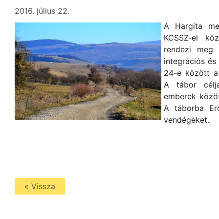
2016. július 22.
A Hargita me
KCSSZ-el köz
rendezi meg 
integrációs és
24-e között a
A tábor célj
emberek között
A táborba Er
vendégeket.
« Vissza