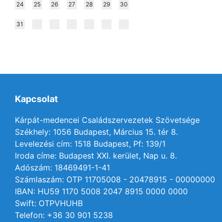
24
25
26
27
28
29
30
31
Kapcsolat
Kárpát-medencei Családszervezetek Szövetsége
Székhely: 1056 Budapest, Március 15. tér 8.
Levelezési cím: 1518 Budapest, Pf: 139/1
Iroda címe: Budapest XXI. kerület, Nap u. 8.
Adószám: 18469491-1-41
Számlaszám: OTP 11705008 - 20478915 - 00000000
IBAN: HU59 1170 5008 2047 8915 0000 0000
Swift: OTPVHUHB
Telefon: +36 30 901 5238