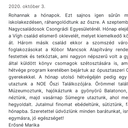
2020. október 3.
Rohannak a hónapok. Ezt sajnos igen sűrűn me
iskolakezdésen, ráhangolódtunk az őszre. A szeptemb
Nagycsaládosok Csongrádi Egyesületénél. Hónap elej
a Vígh család elismerő oklevelét, melyet kiemelkedő k
át. Három másik család ekkor a szomszéd város
foglakozásokat a Kóbor Mancsok Alapítvány rende
festettek és tetkóztak, ami nagyon népszerű volt a 
által küldött könyv csomagok szétosztására is, ami
hétvége program keretében bejártuk az ópusztaszeri 
gyerekekkel. A hónap utolsó hétvégéjén pedig egy
utaztunk a NOE Őszi Találkozójára. Örömmel talál
Múzeumoztunk, hajókáztunk a gyönyörű Balatonon, 
néztünk, majd vasárnap Sümegre utaztunk, ahol m
hegyoldalt. Jutalmul finomat ebédeltünk, sütiztünk, 
hónapba. Szeretettel üdvözlünk minden barátunkat, i
egymásra, jó egészséget!
Erősné Marika