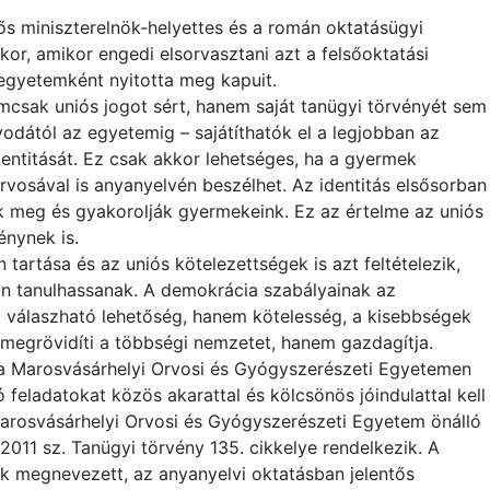
s miniszterelnök-helyettes és a román oktatásügyi
kor, amikor engedi elsorvasztani azt a felsőoktatási
egyetemként nyitotta meg kapuit.
ak uniós jogot sért, hanem saját tanügyi törvényét sem
vodától az egyetemig – sajátíthatók el a legjobban az
dentitását. Ez csak akkor lehetséges, ha a gyermek
orvosával is anyanyelvén beszélhet. Az identitás elsősorban
k meg és gyakorolják gyermekeink. Ez az értelme az uniós
énynek is.
tartása és az uniós kötelezettségek is azt feltételezik,
n tanulhassanak. A demokrácia szabályainak az
 válaszható lehetőség, hanem kötelesség, a kisebbségek
 megrövidíti a többségi nemzetet, hanem gazdagítja.
 Marosvásárhelyi Orvosi és Gyógyszerészeti Egyetemen
 feladatokat közös akarattal és kölcsönös jóindulattal kell
arosvásárhelyi Orvosi és Gyógyszerészeti Egyetem önálló
011 sz. Tanügyi törvény 135. cikkelye rendelkezik. A
ak megnevezett, az anyanyelvi oktatásban jelentős