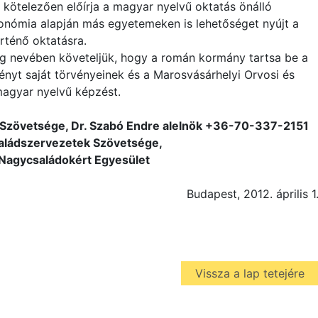
ötelezően előírja a magyar nyelvű oktatás önálló
nómia alapján más egyetemeken is lehetőséget nyújt a
rténő oktatásra.
 nevében követeljük, hogy a román kormány tartsa be a
ényt saját törvényeinek és a Marosvásárhelyi Orvosi és
agyar nyelvű képzést.
zövetsége, Dr. Szabó Endre alelnök
+36-70-337-2151
saládszervezetek Szövetsége,
 Nagycsaládokért Egyesület
Budapest, 2012. április 1
Vissza a lap tetejére