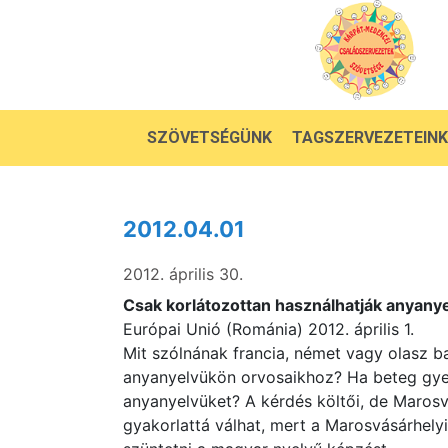
SZÖVETSÉGÜNK
TAGSZERVEZETEINK
2012.04.01
2012. április 30.
Csak korlátozottan használhatják anyan
Európai Unió (Románia) 2012. április 1.
Mit szólnának francia, német vagy olasz b
anyanyelvükön orvosaikhoz? Ha beteg gye
anyanyelvüket? A kérdés költői, de Maros
gyakorlattá válhat, mert a Marosvásárhel