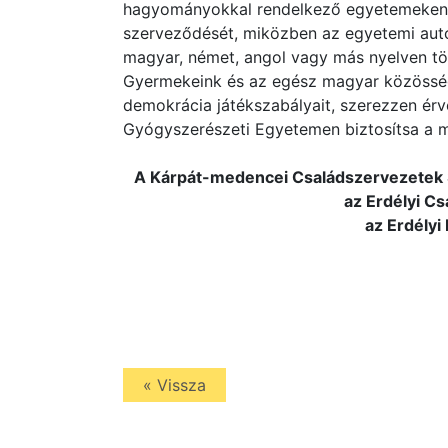
hagyományokkal rendelkező egyetemeken k
szerveződését, miközben az egyetemi auto
magyar, német, angol vagy más nyelven tö
Gyermekeink és az egész magyar közösség
demokrácia játékszabályait, szerezzen érv
Gyógyszerészeti Egyetemen biztosítsa a m
A Kárpát-medencei Családszervezetek S
az Erdélyi C
az Erdélyi
« Vissza