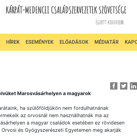
KÁRPÁT-MEDENCEI CSALÁDSZERVEZETEK SZÖVETSÉGE
Együtt könnyebb...
HÍREK
ESEMÉNYEK
ELŐADÁSOK
MÉDIATÁR
KAP
yelvüket Marosvásárhelyen a magyarok
arátaink, ha szülőföldjükön nem fordulhatnának
rmekeik az orvosnál nem használhatnák ma az
vásárhelyen a magyar családok esetében ez rövidesen
yi Orvosi és Gyógyszerészeti Egyetemen meg akarják