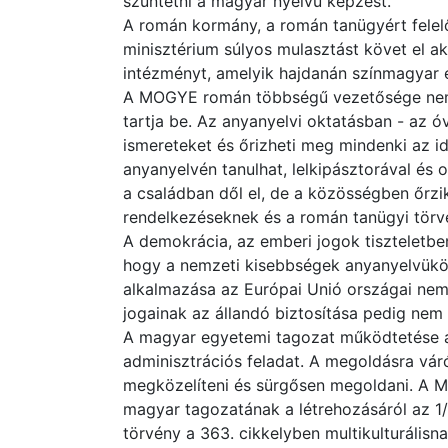
szüntetni a magyar nyelvű képzést.
A román kormány, a román tanügyért felelő
minisztérium súlyos mulasztást követ el ak
intézményt, amelyik hajdanán színmagyar 
A MOGYE román többségű vezetősége nemcs
tartja be. Az anyanyelvi oktatásban - az ó
ismereteket és őrizheti meg mindenki az i
anyanyelvén tanulhat, lelkipásztorával és 
a családban dől el, de a közösségben őrzi
rendelkezéseknek és a román tanügyi törv
A demokrácia, az emberi jogok tiszteletben 
hogy a nemzeti kisebbségek anyanyelvükö
alkalmazása az Európai Unió országai nem
jogainak az állandó biztosítása pedig nem
A magyar egyetemi tagozat működtetése a
adminisztrációs feladat. A megoldásra váró
megközelíteni és sürgősen megoldani. A M
magyar tagozatának a létrehozásáról az 1/2
törvény a 363. cikkelyben multikulturálisn