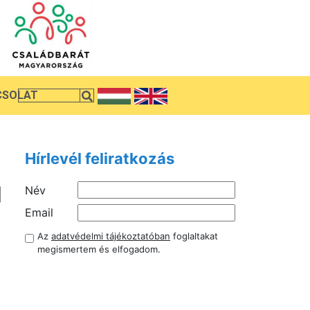
CSOLAT
Hírlevél feliratkozás
Név
Email
Az
adatvédelmi tájékoztatóban
foglaltakat
megismertem és elfogadom.