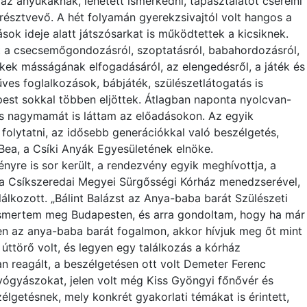
az anyukáknak, lehetett ismerkedni, tapasztalatot cserélni
észtvevő. A hét folyamán gyerekzsivajtól volt hangos a
k ideje alatt játszósarkat is működtettek a kicsiknek.
 a csecsemőgondozásról, szoptatásról, babahordozásról,
ekek másságának elfogadásáról, az elengedésről, a játék és
ves foglalkozások, bábjáték, szülészetlátogatás is
est sokkal többen eljöttek. Átlagban naponta nyolcvan-
s nagymamát is láttam az előadásokon. Az egyik
folytatni, az idősebb generációkkal való beszélgetés,
 Bea, a Csíki Anyák Egyesületének elnöke.
nyre is sor került, a rendezvény egyik meghívottja, a
 a Csíkszeredai Megyei Sürgősségi Kórház menedzserével,
lkozott. „Bálint Balázst az Anya-baba barát Szülészeti
ismertem meg Budapesten, és arra gondoltam, hogy ha már
n az anya-baba barát fogalmon, akkor hívjuk meg őt mint
ttörő volt, és legyen egy találkozás a kórház
an reagált, a beszélgetésen ott volt Demeter Ferenc
yógyászokat, jelen volt még Kiss Gyöngyi főnővér és
lgetésnek, mely konkrét gyakorlati témákat is érintett,