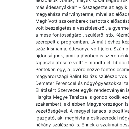
előadások voltak, melyek sokat segítettek 
más édesanyákkal” – összegezte az egyik r
megyeháza márványterme, mivel az előadáso
Meghívott szakemberek tartottak előadást
volt beszélgetés a veszítésekről, a gyerm
a mese fontosságáról, szülésről stb. Kézmű
szerepelt a programban. „A múlt évhez kép
száz kismama, édesanya volt jelen. Számo
újdonságunk, amit a jövőben is szeretnénk 
tapasztalatcsere volt” – mondta el Tiboldi
Pénteken egy, a jövőre nézve fontos esemé
magyarországi Bálint Balázs szülészorvos
Demeter Ferenccel és nőgyógyászokkal talá
Ellátásért Szervezet egyik rendezvényén 
Hargita Megye Tanácsa is gondolkodik eze
szakembert, aki ebben Magyarországon is ú
vezetőségével. A megyei tanács is pozitív
igazgató, aki meghívta a csíkszeredai nőg
néhány szülésznő is. Ennek a szakmai beszé