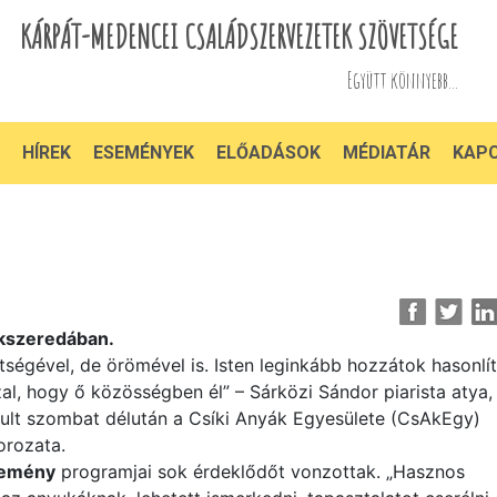
KÁRPÁT-MEDENCEI CSALÁDSZERVEZETEK SZÖVETSÉGE
Együtt könnyebb...
HÍREK
ESEMÉNYEK
ELŐADÁSOK
MÉDIATÁR
KAP
íkszeredában.
ltségével, de örömével is. Isten leginkább hozzátok hasonlít
al, hogy ő közösségben él” – Sárközi Sándor piarista atya,
árult szombat délután a Csíki Anyák Egyesülete (CsAkEgy)
orozata.
semény
programjai sok érdeklődőt vonzottak. „Hasznos