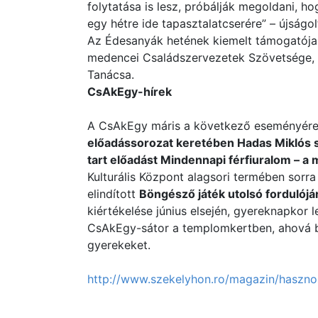
folytatása is lesz, próbálják megoldani, h
egy hétre ide tapasztalatcserére” – újságo
Az Édesanyák hetének kiemelt támogatója 
medencei Családszervezetek Szövetsége, 
Tanácsa.
CsAkEgy-hírek
A CsAkEgy máris a következő eseményére
előadássorozat keretében Hadas Miklós 
tart előadást Mindennapi férfiuralom – a
Kulturális Központ alagsori termében sorra 
elindított
Böngésző játék utolsó fordulójá
kiértékelése június elsején, gyereknapkor l
CsAkEgy-sátor a templomkertben, ahová be
gyerekeket.
http://www.szekelyhon.ro/magazin/haszno