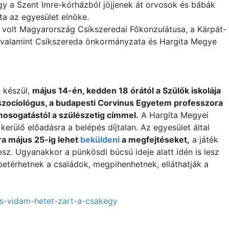
ogy a Szent Imre-kórházból jöjjenek át orvosok és bábák
lta az egyesület elnöke.
volt Magyarország Csíkszeredai Főkonzulátusa, a Kárpát-
valamint Csíkszereda önkormányzata és Hargita Megye
 készül,
május 14-én, kedden 18 órától a Szülők iskolája
szociológus, a budapesti Corvinus Egyetem professzora
 mosogatástól a szülészetig címmel.
A Hargita Megyei
kerülő előadásra a belépés díjtalan. Az egyesület által
ra május 25-ig lehet
beküldeni
a megfejtéseket,
a játék
esz. Ugyanakkor a pünkösdi búcsú ideje alatt idén is lesz
térhetnek a családok, megpihenhetnek, elláthatják a
s-vidam-hetet-zart-a-csakegy