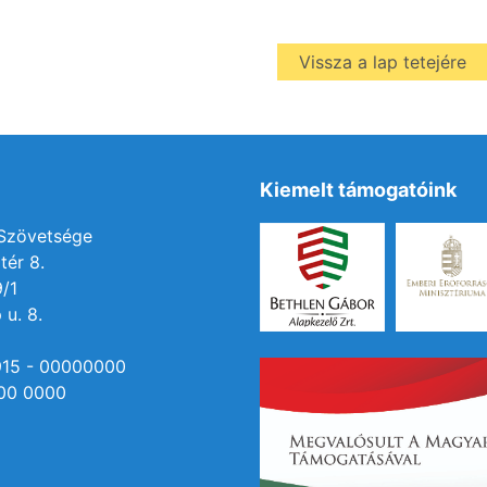
Vissza a lap tetejére
Kiemelt támogatóink
 Szövetsége
tér 8.
9/1
 u. 8.
915 - 00000000
00 0000