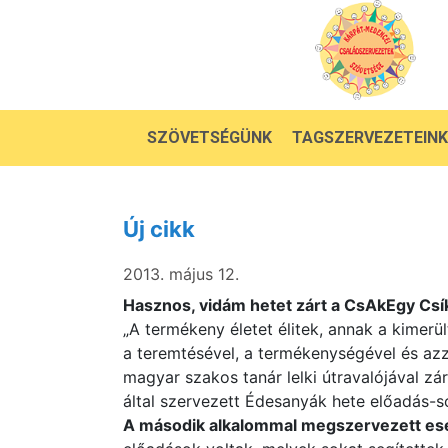
SZÖVETSÉGÜNK
TAGSZERVEZETEINK
Új cikk
2013. május 12.
Hasznos, vidám hetet zárt a CsAkEgy Cs
„A termékeny életet élitek, annak a kimerü
a teremtésével, a termékenységével és azz
magyar szakos tanár lelki útravalójával z
által szervezett Édesanyák hete előadás-s
A második alkalommal megszervezett e