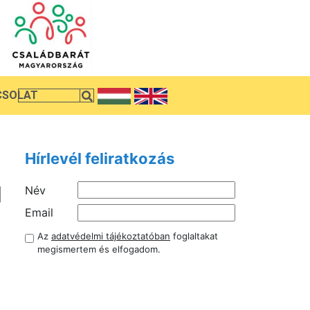
CSOLAT
Hírlevél feliratkozás
Név
Email
Az
adatvédelmi tájékoztatóban
foglaltakat
megismertem és elfogadom.