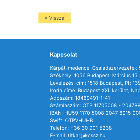
« Vissza
Kapcsolat
Kárpát-medencei Családszervezetek
Székhely: 1056 Budapest, Március 15. 
Levelezési cím: 1518 Budapest, Pf: 13
Iroda címe: Budapest XXI. kerület, Nap
Adószám: 18469491-1-41
Számlaszám: OTP 11705008 - 20478
IBAN: HU59 1170 5008 2047 8915 00
Swift: OTPVHUHB
Telefon: +36 30 901 5238
E-mail: titkar@kcssz.hu