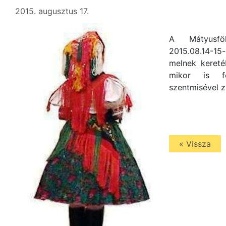
2015. augusztus 17.
A Mátyusföl
2015.08.14-1
melnek kereté
mikor is fe
szentmisével z
« Vissza