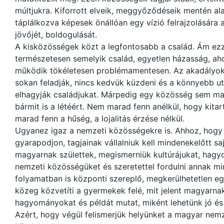
múltjukra. Kiforrott elveik, meggyőződéseik mentén ala
táplálkozva képesek önállóan egy vízió felrajzolására 
jövőjét, boldogulását.
A kisközösségek közt a legfontosabb a család. Ám ezze
természetesen semelyik család, egyetlen házasság, a
működik tökéletesen problémamentesen. Az akadályok
sokan feladják, nincs kedvük küzdeni és a könnyebb ut
elhagyják családjukat. Márpedig egy közösség sem mar
bármit is a létéért. Nem marad fenn anélkül, hogy kita
marad fenn a hűség, a lojalitás érzése nélkül.
Ugyanez igaz a nemzeti közösségekre is. Ahhoz, hog
gyarapodjon, tagjainak vállalniuk kell mindenekelőtt saj
magyarnak születtek, megismerniük kultúrájukat, hagy
nemzeti közösségüket és szeretettel fordulni annak mi
folyamatban is központi szereplő, megkerülhetetlen egy
közeg közvetíti a gyermekek felé, mit jelent magyarnak 
hagyományokat és példát mutat, miként lehetünk jó és
Azért, hogy végül felismerjük helyünket a magyar nem