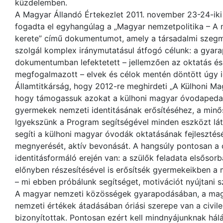
küzdelemben.
A Magyar Állandó Értekezlet 2011. november 23-24-iki
fogadta el egyhangúlag a „Magyar nemzetpolitika – A n
kerete” című dokumentumot, amely a társadalmi szegm
szolgál komplex iránymutatásul átfogó célunk: a gyar
dokumentumban lefektetett – jellemzően az oktatás és
megfogalmazott – elvek és célok mentén döntött úgy i
Államtitkárság, hogy 2012-re meghirdeti „A Külhoni Ma
hogy támogassuk azokat a külhoni magyar óvodapedag
gyermekek nemzeti identitásának erősítéséhez, a min
Igyekszünk a Program segítségével minden eszközt lát
segíti a külhoni magyar óvodák oktatásának fejlesztés
megnyerését, aktív bevonását. A hangsúly pontosan a 
identitásformáló erején van: a szülők feladata elsőso
előnyben részesítésével is erősítsék gyermekeikben a
– mi ebben próbálunk segítséget, motivációt nyújtani 
A magyar nemzeti közösségek gyarapodásában, a magya
nemzeti értékek átadásában óriási szerepe van a civil
bizonyítottak. Pontosan ezért kell mindnyájunknak hál