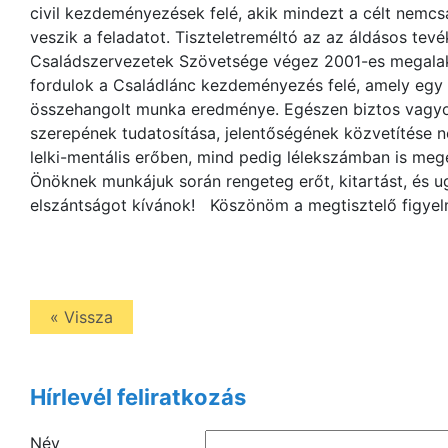
civil kezdeményezések felé, akik mindezt a célt nemcs
veszik a feladatot. Tiszteletreméltó az az áldásos te
Családszervezetek Szövetsége végez 2001-es megalaku
fordulok a Családlánc kezdeményezés felé, amely egy
összehangolt munka eredménye. Egészen biztos vagyok
szerepének tudatosítása, jelentőségének közvetítése
lelki-mentális erőben, mind pedig lélekszámban is mege
Önöknek munkájuk során rengeteg erőt, kitartást, és ug
elszántságot kívánok! Köszönöm a megtisztelő figyel
« Vissza
Hírlevél feliratkozás
Név