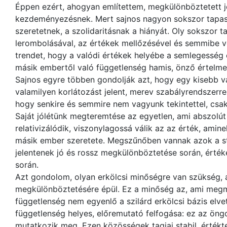
Éppen ezért, ahogyan említettem, megkülönböztetett 
kezdeményezésnek. Mert sajnos nagyon sokszor tapaszt
szeretetnek, a szolidaritásnak a hiányát. Oly sokszor 
lerombolásával, az értékek mellőzésével és semmibe vét
trendet, hogy a valódi értékek helyébe a semlegesség 
másik embertől való függetlenség hamis, önző értelmez
Sajnos egyre többen gondolják azt, hogy egy kisebb
valamilyen korlátozást jelent, merev szabályrendszerrel, 
hogy senkire és semmire nem vagyunk tekintettel, csa
Saját jólétünk megteremtése az egyetlen, ami abszolút
relativizálódik, viszonylagossá válik az az érték, amine
másik ember szeretete. Megszűnőben vannak azok a st
jelentenek jó és rossz megkülönböztetése során, érték
során.
Azt gondolom, olyan erkölcsi minőségre van szükség, a
megkülönböztetésére épül. Ez a minőség az, ami megmu
függetlenség nem egyenlő a szilárd erkölcsi bázis elve
függetlenség helyes, előremutató felfogása: ez az 
mutatkozik meg. Ezen közösségek tagjai stabil, értékt