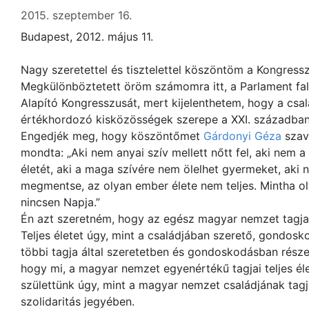
2015. szeptember 16.
Budapest, 2012. május 11.
Nagy szeretettel és tisztelettel köszöntöm a Kongress
Megkülönböztetett öröm számomra itt, a Parlament fal
Alapító Kongresszusát, mert kijelenthetem, hogy a csal
értékhordozó kisközösségek szerepe a XXI. században 
Engedjék meg, hogy köszöntőmet
Gárdonyi Géza
szav
mondta: „Aki nem anyai szív mellett nőtt fel, aki nem a 
életét, aki a maga szívére nem ölelhet gyermeket, aki
megmentse, az olyan ember élete nem teljes. Mintha o
nincsen Napja.”
Én azt szeretném, hogy az egész magyar nemzet tagjai v
Teljes életet úgy, mint a családjában szerető, gondosk
többi tagja által szeretetben és gondoskodásban rész
hogy mi, a magyar nemzet egyenértékű tagjai teljes éle
születtünk úgy, mint a magyar nemzet családjának tagjai
szolidaritás jegyében.