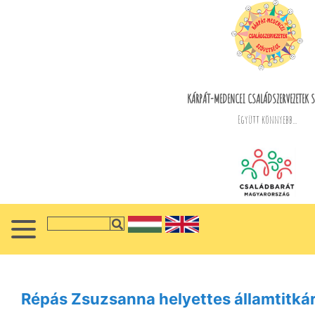
KÁRPÁT-MEDENCEI CSALÁDSZERVEZETEK S
Együtt könnyebb...
Répás Zsuzsanna helyettes államtitká