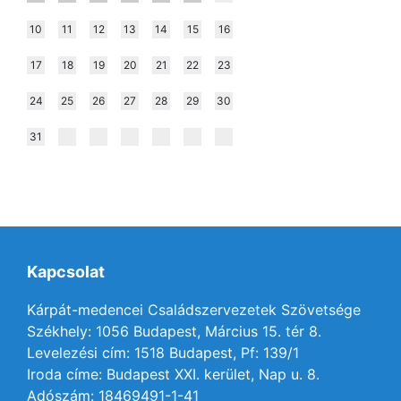
10
11
12
13
14
15
16
17
18
19
20
21
22
23
24
25
26
27
28
29
30
31
Kapcsolat
Kárpát-medencei Családszervezetek Szövetsége
Székhely: 1056 Budapest, Március 15. tér 8.
Levelezési cím: 1518 Budapest, Pf: 139/1
Iroda címe: Budapest XXI. kerület, Nap u. 8.
Adószám: 18469491-1-41