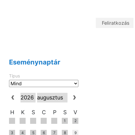
Eseménynaptár
Típus
H
K
S
C
P
S
V
1
2
3
4
5
6
7
8
9