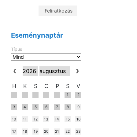
ú
n
,
Eseménynaptár
r
Típus
a
.
a
ó
H
K
S
C
P
S
V
.
1
2
3
4
5
6
7
8
9
d
,
10
11
12
13
14
15
16
b
17
18
19
20
21
22
23
z