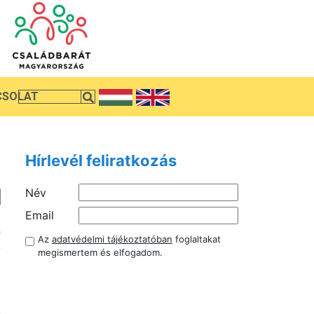
CSOLAT
Hírlevél feliratkozás
Név
Email
n
Az
adatvédelmi tájékoztatóban
foglaltakat
-
megismertem és elfogadom.
t