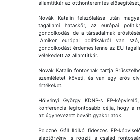
államtitkár az otthonteremtés elősegítését
Novák Katalin felszólalása után magyar
tagállami hatáskör, az európai polit
gondolkodás, de a társadalmak erősítésé
"Amikor európai politikákról van sz
gondolkodást érdemes lenne az EU tagálla
vélekedett az államtitkár.
Novák Katalin fontosnak tartja Brüsszel
szemléletet követi, és van egy erős civ
értékeket.
Hölvényi György KDNP-s EP-képviselő,
konferencia legfontosabb célja, hogy a r
az úgynevezett bevált gyakorlatok.
Pelczné Gáll Ildikó fideszes EP-képvise
alaptörvény is rögzíti a család fontos