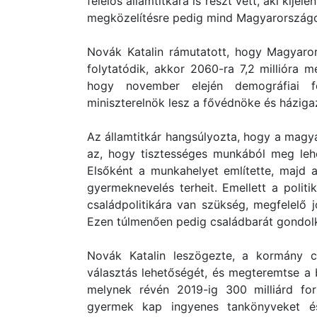
felelős államtitkára is részt vett, aki kij
megközelítésre pedig mind Magyarországo
Novák Katalin rámutatott, hogy Magyaro
folytatódik, akkor 2060-ra 7,2 millióra m
hogy november elején demográfiai f
miniszterelnök lesz a fővédnöke és háziga
Az államtitkár hangsúlyozta, hogy a magya
az, hogy tisztességes munkából meg lehe
Elsőként a munkahelyet említette, majd a
gyermeknevelés terheit. Emellett a politi
családpolitikára van szükség, megfelelő 
Ezen túlmenően pedig családbarát gondol
Novák Katalin leszögezte, a kormány c
választás lehetőségét, és megteremtse a b
melynek révén 2019-ig 300 milliárd fo
gyermek kap ingyenes tankönyveket és 