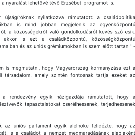
, a nyaralást lehetővé tévő Erzsébet-programot is.
 újságíróknak nyilatkozva rámutatott: a családpolitik
ikákban is mind jobban megjelenik az egyénközpont
ről, a közösségekről való gondolkodásról kevés szó esik
ó, akkor is ezt a családközpontú, közösségközpont
maiban és az uniós grémiumokban is szem előtt tartani" 
ben is megmutatni, hogy Magyarország kormányzása ezt 
il társadalom, amely szintén fontosnak tartja ezeket a
 a rendezvény egyik házigazdája rámutatott, hogy 
észtvevők tapasztalatokat cserélhessenek, terjedhessene
lő, az uniós parlament egyik alelnöke felidézte, hogy a
ságát, s a családot a nemzet megmaradásának alapjakén