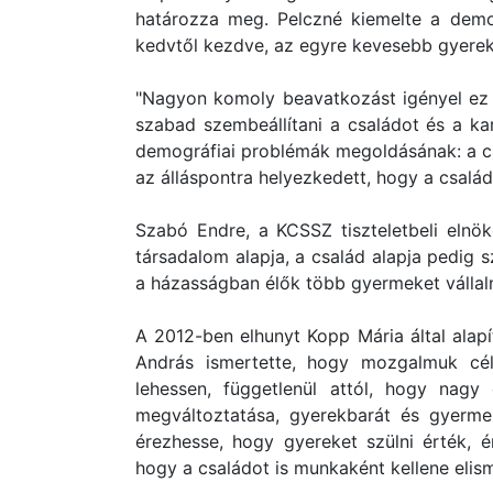
határozza meg. Pelczné kiemelte a demog
kedvtől kezdve, az egyre kevesebb gyerek
"Nagyon komoly beavatkozást igényel ez a
szabad szembeállítani a családot és a karr
demográfiai problémák megoldásának: a c
az álláspontra helyezkedett, hogy a család
Szabó Endre, a KCSSZ tiszteletbeli elnök
társadalom alapja, a család alapja pedig 
a házasságban élők több gyermeket vállalna
A 2012-ben elhunyt Kopp Mária által alapí
András ismertette, hogy mozgalmuk cél
lehessen, függetlenül attól, hogy nagy
megváltoztatása, gyerekbarát és gyermek
érezhesse, hogy gyereket szülni érték, 
hogy a családot is munkaként kellene elism