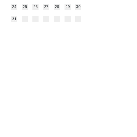
24
25
26
27
28
29
30
a
31
ú
.
ú
-
a
z
a
k
z
t