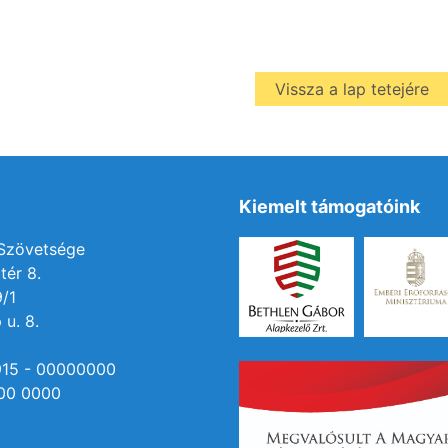
Vissza a lap tetejére
Kiemelt támogatóink
 Szövetsége
tér 8.
9/1
 u. 8.
915 - 00000000
00 0000