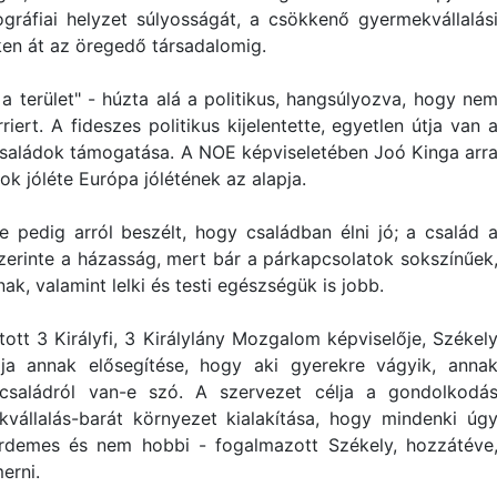
ráfiai helyzet súlyosságát, a csökkenő gyermekvállalás
en át az öregedő társadalomig.
 terület" - húzta alá a politikus, hangsúlyozva, hogy ne
iert. A fideszes politikus kijelentette, egyetlen útja van 
saládok támogatása. A NOE képviseletében Joó Kinga arr
ok jóléte Európa jólétének az alapja.
e pedig arról beszélt, hogy családban élni jó; a család 
szerinte a házasság, mert bár a párkapcsolatok sokszínűek
k, valamint lelki és testi egészségük is jobb.
tott 3 Királyfi, 3 Királylány Mozgalom képviselője, Székel
ja annak elősegítése, hogy aki gyerekre vágyik, anna
 családról van-e szó. A szervezet célja a gondolkodá
vállalás-barát környezet kialakítása, hogy mindenki úg
érdemes és nem hobbi - fogalmazott Székely, hozzátéve
erni.