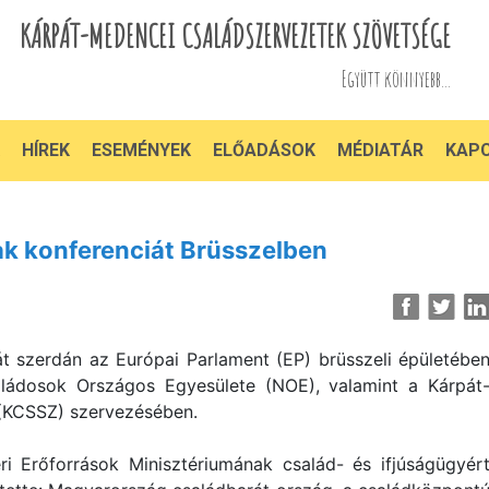
KÁRPÁT-MEDENCEI CSALÁDSZERVEZETEK SZÖVETSÉGE
Együtt könnyebb...
HÍREK
ESEMÉNYEK
ELŐADÁSOK
MÉDIATÁR
KAP
ak konferenciát Brüsszelben
át szerdán az Európai Parlament (EP) brüsszeli épületébe
ládosok Országos Egyesülete (NOE), valamint a Kárpát
(KCSSZ) szervezésében.
 Erőforrások Minisztériumának család- és ifjúságügyér