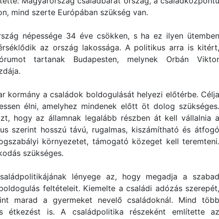
elentette: Magyarország családbarát ország, a családközpont
n, mind szerte Európában szükség van.
rszág népessége 34 éve csökken, s ha ez ilyen ütembe
érséklődik az ország lakossága. A politikus arra is kitért
órumot tartanak Budapesten, melynek Orbán Vikto
zdája.
r kormány a családok boldogulását helyezi előtérbe. Célj
ssen élni, amelyhez mindenek előtt öt dolog szükséges
zt, hogy az államnak legalább részben át kell vállalnia 
kus szerint hosszú távú, rugalmas, kiszámítható és átfog
jogszabályi környezetet, támogató közeget kell teremteni
kodás szükséges.
saládpolitikájának lényege az, hogy megadja a szaba
oldogulás feltételeit. Kiemelte a családi adózás szerepét
rint marad a gyermeket nevelő családoknál. Mind töb
étkezést is. A családpolitika részeként említette a