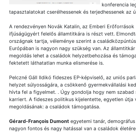
konferencia le
tapasztalatokat cserélhessenek és terjedhessenek az ú
A rendezvényen Novák Katalin, az Emberi Erőforrások 
ifjúságügyért felelős államtitkára is részt vett. Elmo
országnak tartja, véleménye szerint a családközpúnt
Európában is nagyon nagy szükség van. Az államtitkár
megoldás lehet a családok helyzetbehozása és támoga
fektetett láthatatlan munka elismerése is.
Pelczné Gáll Ildikó fideszes EP-képviselő, az uniós pa
helyzet súlyosságára, a csökkenő gyermekvállalási ke
hívta fel a figyelmet. . Úgy gondolja hogy nem szabad 
karriert. A fideszes politikus kijelentette, egyetlen út
megoldásának: a családok támogatása.
Gérard-François Dumont
egyetemi tanár, demográfus 
nagyon fontos és nagy hatással van a családok életére