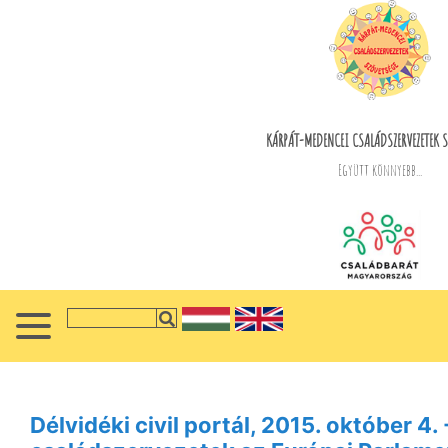
KÁRPÁT-MEDENCEI CSALÁDSZERVEZETEK S
Együtt könnyebb...
Délvidéki civil portál, 2015. október 4.