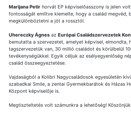
Marijana Petir
horvát EP képviselőasszony is jelen volt
fontosságát említve kiemelte, hogy a család megvéd, 
megkülönböztetni a jót a rossztól.
Uhereczky Ágnes
az
Európai Családszervezetek Kon
bemutatta a szervezetet, amelyet képvisel, elmondta,
tagszervezetük van, 30 millió családot és körülbelül 10
tevékenységükkel. Egyik céljuk az esélyegyenlőség nép
család összeegyeztetése.
Vajdaságból a Kolibri Nagycsaládosok egyesületén kívül
szabadkai Smile, a zentai Gyermekbarátok és Házas Hé
Központ képviselője is.
Megtiszteltetés volt számunkra a lehetőség! Köszönjü