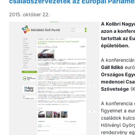
családszervezetek az Európai Parlam
2015. október 22.
A Kolibri Nagy
azon a konfere
tartottak az E
épületében.
A konferenciá
Gáll Ildikó
euró
Országos Egy
medencei Csa
Szövetsége
(K
A konferencia e
figyelmet a eu
családok kulcs
Hölvényi Györ
rendezvény egy