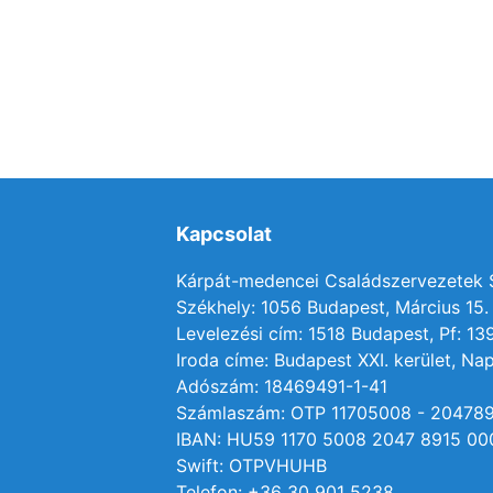
Kapcsolat
Kárpát-medencei Családszervezetek
Székhely: 1056 Budapest, Március 15. 
Levelezési cím: 1518 Budapest, Pf: 13
Iroda címe: Budapest XXI. kerület, Nap
Adószám: 18469491-1-41
Számlaszám: OTP 11705008 - 20478
IBAN: HU59 1170 5008 2047 8915 00
Swift: OTPVHUHB
Telefon: +36 30 901 5238