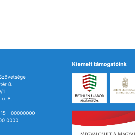
Kiemelt támogatóink
 Szövetsége
tér 8.
9/1
 u. 8.
915 - 00000000
00 0000