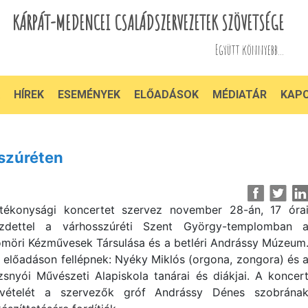
KÁRPÁT-MEDENCEI CSALÁDSZERVEZETEK SZÖVETSÉGE
Együtt könnyebb...
HÍREK
ESEMÉNYEK
ELŐADÁSOK
MÉDIATÁR
KAP
szúréten
tékonysági koncertet szervez november 28-án, 17 óra
zdettel a várhosszúréti Szent György-templomban 
möri Kézművesek Társulása és a betléri Andrássy Múzeum
 előadáson fellépnek: Nyéky Miklós (orgona, zongora) és 
zsnyói Művészeti Alapiskola tanárai és diákjai. A koncer
vételét a szervezők gróf Andrássy Dénes szobrána