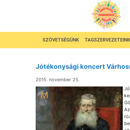
SZÖVETSÉGÜNK
TAGSZERVEZETEINK
Jótékonysági koncert Várhos
2015. november 25.
Jó
ke
Gö
Az
ro
be