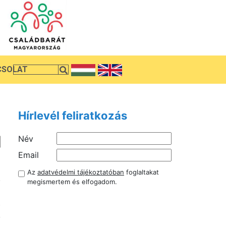
CSOLAT
Hírlevél feliratkozás
Név
i
Email
a
Az
adatvédelmi tájékoztatóban
foglaltakat
.
megismertem és elfogadom.
a
t
k