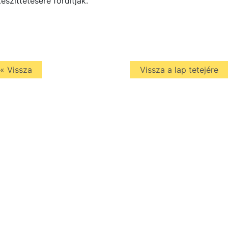
készíttetésére fordítják.
« Vissza
Vissza a lap tetejére