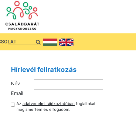
CSOLAT
Hírlevél feliratkozás
Név
t
Email
i
Az
adatvédelmi tájékoztatóban
foglaltakat
t
megismertem és elfogadom.
i
l
g