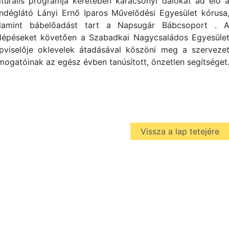
lturális programja keretében karácsonyi dalokat ad elő 
ndéglátó Lányi Ernő Iparos Művelődési Egyesület kórusa
lamint bábelőadást tart a Napsugár Bábcsoport . 
llépéseket követően a Szabadkai Nagycsaládos Egyesüle
pviselője oklevelek átadásával köszöni meg a szerveze
mogatóinak az egész évben tanúsított, önzetlen segítséget
Vissza a lap tetejére