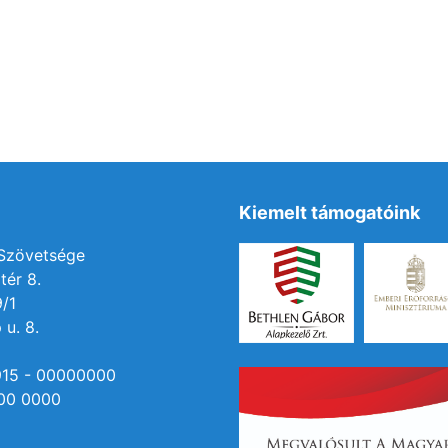
Kiemelt támogatóink
 Szövetsége
tér 8.
9/1
 u. 8.
915 - 00000000
00 0000