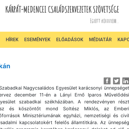
KÁRPÁT-MEDENCEI CSALÁDSZERVEZETEK SZÖVETSÉGE
Együtt könnyebb...
HÍREK
ESEMÉNYEK
ELŐADÁSOK
MÉDIATÁR
KAP
kán
Szabadkai Nagycsaládos Egyesület karácsonyi ünnepsége
ervez december 11-én a Lányi Ernő Iparos Művelődés
yesület szabadkai székházában. A rendezvényen rész
sz és köszöntőt mond Soltész Miklós, az Ember
őforrások Minisztériumának egyházi, nemzetiségi és civi
rsadalmi kapcsolatokért felelős államtitkára. Az ünnepsé