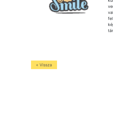
ku
ve
va
fe
ké
tá
« Vissza