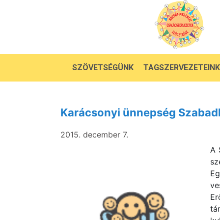
SZÖVETSÉGÜNK
TAGSZERVEZETEINK
Karácsonyi ünnepség Szabad
2015. december 7.
A 
sz
Eg
ve
Er
tá