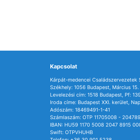
Kapcsolat
Kárpát-medencei Családszervezetek
Székhely: 1056 Budapest, Március 15. 
Levelezési cím: 1518 Budapest, Pf: 13
Iroda címe: Budapest XXI. kerület, Nap
Adószám: 18469491-1-41
Számlaszám: OTP 11705008 - 20478
IBAN: HU59 1170 5008 2047 8915 00
Swift: OTPVHUHB
Telefon: +36 30 901 5238