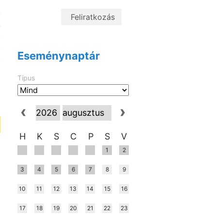
a
,
A
t
t
Eseménynaptár
.
Típus
H
K
S
C
P
S
V
1
2
3
4
5
6
7
8
9
10
11
12
13
14
15
16
17
18
19
20
21
22
23