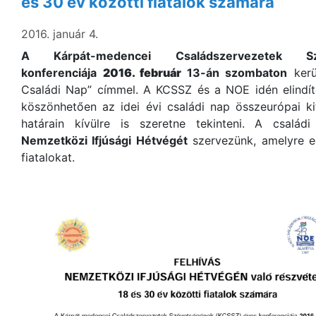
és 30 év közötti fiatalok számára
2016. január 4.
A Kárpát-medencei Családszervezetek S
konferenciája
2016. február
13-án szombaton
kerü
Családi Nap” címmel. A KCSSZ és a NOE idén elindí
köszönhetően az idei évi családi nap összeurópai k
határain kívülre is szeretne tekinteni. A csalá
Nemzetközi Ifjúsági Hétvégét
szervezünk, amelyre e
fiatalokat.