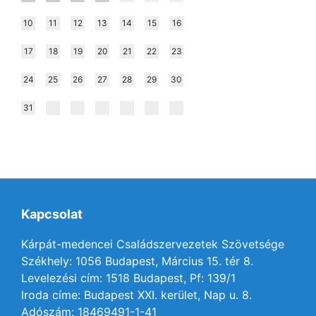
10
11
12
13
14
15
16
17
18
19
20
21
22
23
24
25
26
27
28
29
30
31
Kapcsolat
Kárpát-medencei Családszervezetek Szövetsége
Székhely: 1056 Budapest, Március 15. tér 8.
Levelezési cím: 1518 Budapest, Pf: 139/1
Iroda címe: Budapest XXI. kerület, Nap u. 8.
Adószám: 18469491-1-41