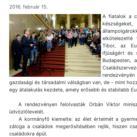
2016. február 15.
A fiatalok a 
készségeket,
állampolgáro
elkötelezetté
Tibor, az Eur
ifjúságért és
Budapesten, 
Családszerve
rendezvényén
gazdasági és társadalmi válságban van, de - mint hozz
egy átalakulás kezdete, amely erősebb és stabilabb E
A rendezvényen felolvasták Orbán Viktor miniszt
üdvözlőlevelét.
A kormányfő kiemelte: az élet értelmét a gyermek
záloga a családok megerősítésében rejlik, hiszen cs
családokra épül.