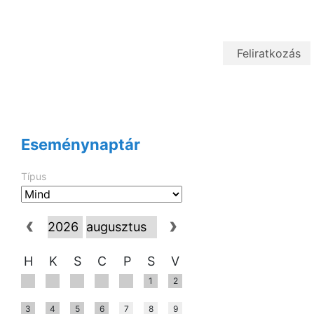
Eseménynaptár
Típus
H
K
S
C
P
S
V
1
2
3
4
5
6
7
8
9