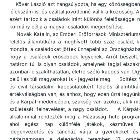
Kövér László azt hangsúlyozta, ha egy közösségben s
lélekszám is, és ezáltal jövőtlenné válik a közösség. 
ezért tartozik a családok iránt különös felelősséggel 
kormány célja a magyar családok megerősítése.
Novák Katalin, az Emberi Erőforrások Minisztériumá
felelős államtitkára a meghívott több száz család,
mondta, a családokat jöttek ünnepelni az Országházba
hogy a családok erősebbek legyenek. Arról beszél
határon túl is olyan családok, amelynek tagjai elszak
azonban elszakíthatatlan, életre szóló kapocs van. U
belüli és túli magyarokat is - jegyezte meg. Soltész 
és civil társadalmi kapcsolatokért felelős államtit
értékválságban van, és ahhoz, hogy ezen úrrá legyü
és a Kárpát-medencében, szükség van azokra, akik mer
születését, felnevelését, a nagy családot. A Kárpát
alkalommal rendezték meg a Házasság hete program
ahol egész nap különféle játékok, kézműves fo
idegenvezetés és táncház várja a gyerekeket 
párhuzamosan a delegációs teremben 17 ország 