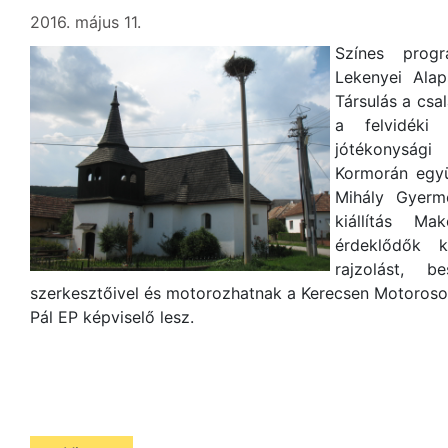
2016. május 11.
Színes prog
Lekenyei Alap
Társulás a csa
a felvidéki 
jótékonysági
Kormorán együ
Mihály Gyerm
kiállítás Ma
érdeklődők k
rajzolást, 
szerkesztőivel és motorozhatnak a Kerecsen Motoros
Pál EP képviselő lesz.