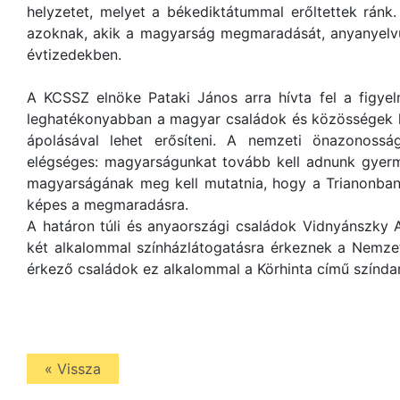
helyzetet, melyet a békediktátummal erőltettek ránk
azoknak, akik a magyarság megmaradását, anyanyelvü
évtizedekben.
A KCSSZ elnöke Pataki János arra hívta fel a figye
leghatékonyabban a magyar családok és közösségek kö
ápolásával lehet erősíteni. A nemzeti önazonoss
elégséges: magyarságunkat tovább kell adnunk gyerm
magyarságának meg kell mutatnia, hogy a Trianonban 
képes a megmaradásra.
A határon túli és anyaországi családok Vidnyánszky 
két alkalommal színházlátogatásra érkeznek a Nemzet
érkező családok ez alkalommal a Körhinta című színd
« Vissza