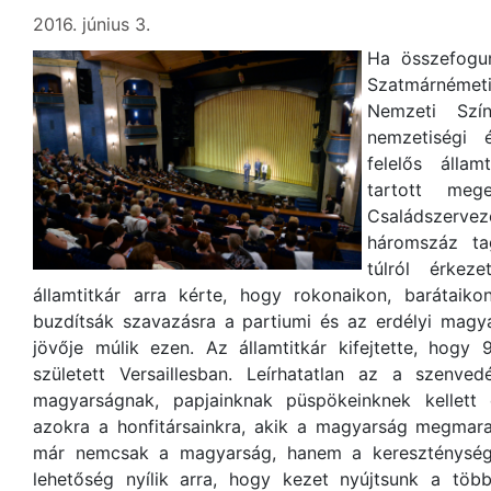
2016. június 3.
Ha összefogun
Szatmárnémeti
Nemzeti Szín
nemzetiségi é
felelős állam
tartott meg
Családszervez
háromszáz tag
túlról érkez
államtitkár arra kérte, hogy rokonaikon, barátaiko
buzdítsák szavazásra a partiumi és az erdélyi magy
jövője múlik ezen. Az államtitkár kifejtette, hogy
született Versaillesban. Leírhatatlan az a szenve
magyarságnak, papjainknak püspökeinknek kellett 
azokra a honfitársainkra, akik a magyarság megmara
már nemcsak a magyarság, hanem a kereszténység
lehetőség nyílik arra, hogy kezet nyújtsunk a tö