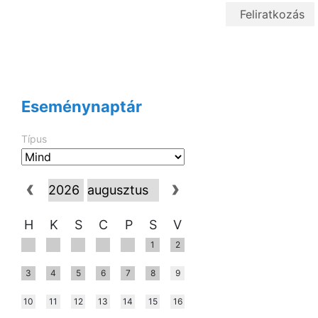
Eseménynaptár
Típus
H
K
S
C
P
S
V
1
2
3
4
5
6
7
8
9
10
11
12
13
14
15
16