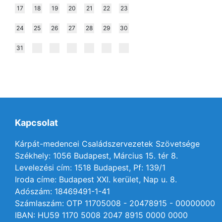
17
18
19
20
21
22
23
24
25
26
27
28
29
30
31
Kapcsolat
Kárpát-medencei Családszervezetek Szövetsége
Székhely: 1056 Budapest, Március 15. tér 8.
Levelezési cím: 1518 Budapest, Pf: 139/1
Iroda címe: Budapest XXI. kerület, Nap u. 8.
Adószám: 18469491-1-41
Számlaszám: OTP 11705008 - 20478915 - 00000000
IBAN: HU59 1170 5008 2047 8915 0000 0000