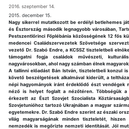
2016. szeptember 14.
2015. december 15.
Nagy sikerrel mutatkozott be erdélyi betlehemes ját
és Észtország második legnagyobb városában, Tart
Pestszentlőrinci Főplébánia közösségének 12 fős kü
medencei Családszervezetek Szövetsége szervezte
vezető Dr. Szabó Endre, a KCSSZ tiszteletbeli elnök
támogatni fogja családok művészeti, kulturál
nagyvárosokban, ahol nagy számban élnek magyarok
A tallinni előadást Bán István, tiszteletbeli konzul 
követő beszélgetések alkalmával kiderült, a telthá
népi hagyományok iránt érdeklődő észt vendégek 
néző is helyet foglalt a nézőtéren. Többségük a
érkezett az Észt Szovjet Szocialista Köztársasá
Szovjetunióhoz tartozó Ukrajnában a magyar szárma
egyetemekre. Dr. Szabó Endre szerint az északi ors
világ magyarságának minden tiszteletét, hisze
nemzedék is megőrizte nemzeti identitását. Jól mut