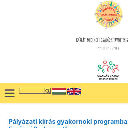
KÁRPÁT-MEDENCEI CSALÁDSZERVEZETEK S
Együtt könnyebb...
Pályázati kiírás gyakornoki programban