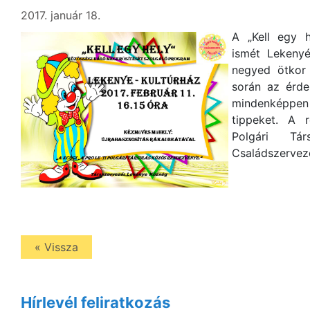
2017. január 18.
A „Kell egy h
ismét Lekenyé
negyed ötkor
során az érde
mindenképpen
tippeket. A 
Polgári Tá
Családszervez
« Vissza
Hírlevél feliratkozás