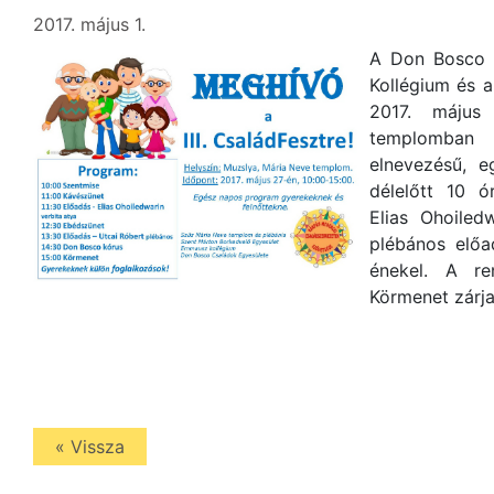
2017. május 1.
A Don Bosco 
Kollégium és 
2017. május
templomban 
elnevezésű, e
délelőtt 10 ó
Elias Ohoiled
plébános elő
énekel. A r
Körmenet zárja
« Vissza