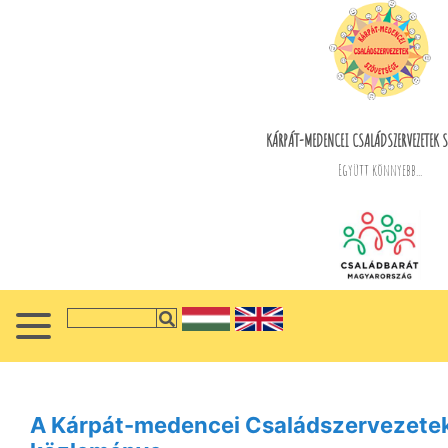
KÁRPÁT-MEDENCEI CSALÁDSZERVEZETEK S
Együtt könnyebb...
A Kárpát-medencei Családszervezete