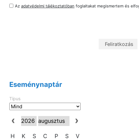
Az
adatvédelmi tájékoztatóban
foglaltakat megismertem és elf
Eseménynaptár
Típus
H
K
S
C
P
S
V