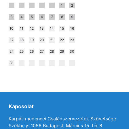
1
2
3
4
5
6
7
8
9
10
11
12
13
14
15
16
17
18
19
20
21
22
23
24
25
26
27
28
29
30
31
Kapcsolat
Kárpát-medencei Családszervezetek Szövetsége
Székhely: 1056 Budapest, Március 15. tér 8.