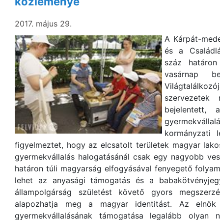
közleménye
2017. május 29.
A Kárpát-mede
és a Családl
száz határon
vasárnap be
Világtalálkoz
szervezetek 
bejelentett,
gyermekválla
kormányzati l
figyelmeztet, hogy az elcsatolt területek magyar lak
gyermekvállalás halogatásánál csak egy nagyobb vesz
határon túli magyarság elfogyásával fenyegető folya
lehet az anyasági támogatás és a babakötvényjegy
állampolgárság születést követő gyors megszerzés
alapozhatja meg a magyar identitást. Az elnök
gyermekvállalásának támogatása legalább olyan n