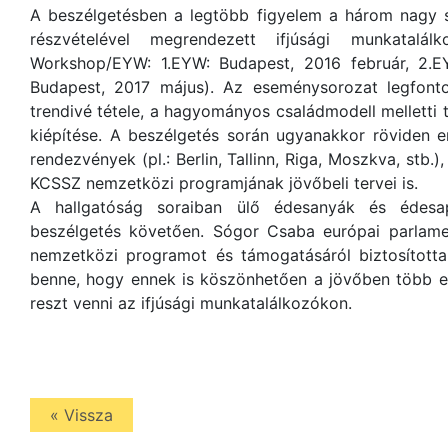
A beszélgetésben a legtöbb figyelem a három nagy si
részvételével megrendezett ifjúsági munkatalá
Workshop/EYW: 1.EYW: Budapest, 2016 február, 2.E
Budapest, 2017 május). Az eseménysorozat legfonto
trendivé tétele, a hagyományos családmodell melletti t
kiépítése. A beszélgetés során ugyanakkor röviden eml
rendezvények (pl.: Berlin, Tallinn, Riga, Moszkva, stb.
KCSSZ nemzetközi programjának jövőbeli tervei is.
A hallgatóság soraiban ülő édesanyák és édesap
beszélgetés követően. Sógor Csaba európai parlamen
nemzetközi programot és támogatásáról biztosította
benne, hogy ennek is köszönhetően a jövőben több erd
reszt venni az ifjúsági munkatalálkozókon.
« Vissza