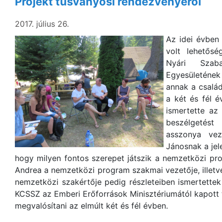
Projekt tusványosi rendezvényéről
2017. július 26.
Az idei évben
volt lehetős
Nyári Szab
Egyesületéne
annak a család
a két és fél é
ismertette az
beszélgetés
asszonya vez
Jánosnak a jel
hogy milyen fontos szerepet játszik a nemzetközi pr
Andrea a nemzetközi program szakmai vezetője, illet
nemzetközi szakértője pedig részleteiben ismertette
KCSSZ az Emberi Erőforrások Minisztériumától kapot
megvalósítani az elmúlt két és fél évben.