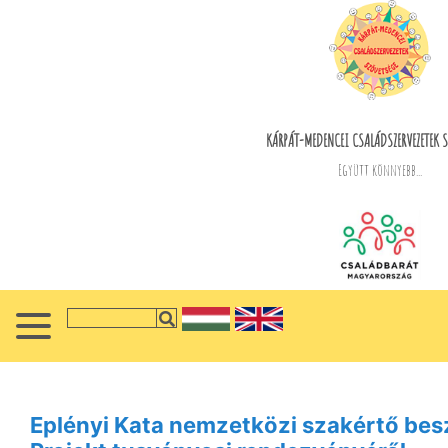
KÁRPÁT-MEDENCEI CSALÁDSZERVEZETEK S
Együtt könnyebb...
Eplényi Kata nemzetközi szakértő be