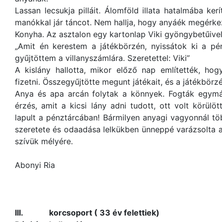
Lassan lecsukja pilláit. Álomföld illata hatalmába ker
manókkal jár táncot. Nem hallja, hogy anyáék megérke
Konyha. Az asztalon egy kartonlap Viki gyöngybetűivel
„Amit én kerestem a játékbörzén, nyissátok ki a pé
gyűjtöttem a villanyszámlára. Szeretettel: Viki”
A kislány hallotta, mikor előző nap említették, hog
fizetni. Összegyűjtötte megunt játékait, és a játékbörz
Anya és apa arcán folytak a könnyek. Fogták egymá
érzés, amit a kicsi lány adni tudott, ott volt körül
lapult a pénztárcában! Bármilyen anyagi vagyonnál t
szeretete és odaadása lelkükben ünneppé varázsolta a 
szívük mélyére.
Abonyi Ria
III.
korcsoport ( 33 év felettiek)