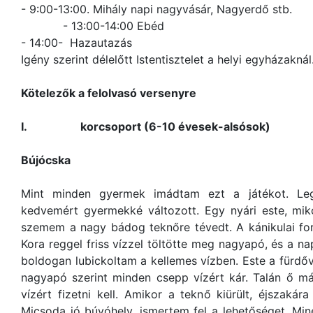
- 9:00-13:00. Mihály napi nagyvásár, Nagyerdő stb.
- 13:00-14:00 Ebéd
- 14:00- Hazautazás
Igény szerint délelőtt Istentisztelet a helyi egyházaknál
Kötelezők a felolvasó versenyre
I.
korcsoport (6-10 évesek-alsósok)
Bújócska
Mint minden gyermek imádtam ezt a játékot. Le
kedvemért gyermekké változott. Egy nyári este, mi
szemem a nagy bádog teknőre tévedt. A kánikulai fo
Kora reggel friss vízzel töltötte meg nagyapó, és a
boldogan lubickoltam a kellemes vízben. Este a fürdőv
nagyapó szerint minden csepp vízért kár. Talán ő m
vízért fizetni kell. Amikor a teknő kiürült, éjszakára
Micsoda jó búvóhely, ismertem fel a lehetőséget. Min