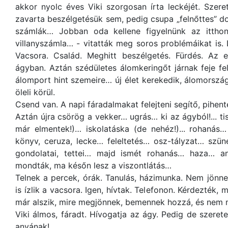
akkor nyolc éves Viki szorgosan írta leckéjét. Szere
zavarta beszélgetésük sem, pedig csupa „felnőttes” do
számlák… Jobban oda kellene figyelnünk az ittho
villanyszámla… - vitatták meg soros problémáikat is.
Vacsora. Család. Meghitt beszélgetés. Fürdés. Az e
ágyban. Aztán szédületes álomkeringőt járnak feje f
álomport hint szemeire… új élet kerekedik, álomország
öleli körül.
Csend van. A napi fáradalmakat felejteni segítő, pihent
Aztán újra csörög a vekker… ugrás… ki az ágyból!... ti
már elmentek!)… iskolatáska (de nehéz!)... rohanás
könyv, ceruza, lecke… feleltetés… osz-tályzat… szün
gondolatai, tettei… majd ismét rohanás… haza… 
mondták, ma későn lesz a viszontlátás…
Telnek a percek, órák. Tanulás, házimunka. Nem jönn
is ízlik a vacsora. Igen, hívtak. Telefonon. Kérdezték
már alszik, mire megjönnek, bemennek hozzá, és nem m
Viki álmos, fáradt. Hívogatja az ágy. Pedig de szeret
anyának!