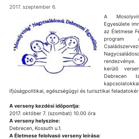
2017. szeptember 6.
A Mosolyvi
Egyesülete im
az Életmese Fe
program a
Családszervez
Nagycsaládo
rendezvénye.
kerülő verse
Debrecen tá
kapcsolato
ifjúságpolitikai, egészségügyi és turisztikai feladatoké
A verseny kezdési időpontja:
2017. október 7. (szombat) 10.00 óra
A verseny helyszíne:
Debrecen, Kossuth u.1.
A Életmese felolvasó verseny leírása: