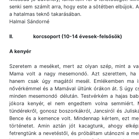
senki sem számít arra, hogy este a sötétben elbújok. A
a hatalmas teknő takarásában.
Halmai Sándorné
II.
korcsoport (10-14 évesek-felsősök)
A kenyér
Szeretem a meséket, mert az olyan szép, mint a va
Mama volt a nagy mesemondó. Azt szerettem, ha
hanem csak úgy magától mesél. Emlékemben ma is 
nővérkémmel és a Mamával ültünk órákon át. S úgy cs
minden mesemondó délután. Testvérkém a hajas bab
jókora kenyér, el nem engedtem volna semmiért. 
tündérekről, gonosz boszorkákról, Jancsiról és Juli
Bence és a kemence volt. Mindennap kértem, ezt mesé
történetet. Amin aztán jót kacagtunk, ahogy elké
fetrengtünk a nevetéstől, és próbáltam utánozni a mes