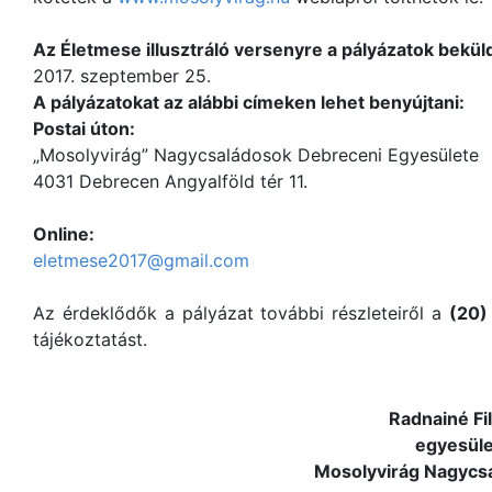
Az Életmese illusztráló versenyre a pályázatok beküld
2017. szeptember 25.
A pályázatokat az alábbi címeken lehet benyújtani:
Postai úton:
„Mosolyvirág” Nagycsaládosok Debreceni Egyesülete
4031 Debrecen Angyalföld tér 11.
Online:
eletmese2017@gmail.com
Az érdeklődők a pályázat további részleteiről a
(20)
tájékoztatást.
Radnainé Filep Ild
egyesületi eln
Mosolyvirág Nagycsaládosok De