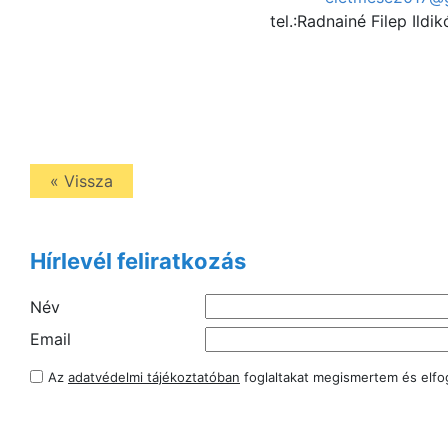
tel.:Radnainé Filep Ildikó: +36
+36-30-928
« Vissza
Hírlevél feliratkozás
Név
Email
Az
adatvédelmi tájékoztatóban
foglaltakat megismertem és elf