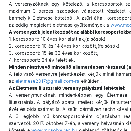
A versenyzőknek egy kötelező, a korcsoportok sz
maximum 3 perces, szabadon választott részletet ke
bármelyik Életmese-kötetből. A zsűri által, korcsoport
az eddig megjelent életmese gyűjtemények a
www.moso
A versenyzők jelentkezését az alábbi korcsoportokba
1. korcsoport: 10 éves kor alattiak,(alsósok)
2. korcsoport: 10 és 14 éves kor között,(felsősök)
3. korcsoport: 15 és 33 éves kor között,
4. korcsoport: 34 év felettiek.
Minden résztvevő minősítő elismerésben részesül (a
A felolvasó versenyre jelentkezést kérjük minél ham
az
eletmese2017@gmail.com-ra
elküldeni!
Az Életmese illusztráló verseny pályázati feltételei:
A versenymunkának mindenképpen egy Életmese kö
illusztrálnia. A pályázó adatai mellett kérjük feltüntet
évét és oldalszámát is. A zsűri bármilyen technikával 
A 3 legjobb mű korcsoportonként díjazásban rész
szervezők 2017. október 7-én, a verseny helyszínén kiá
kötetek a
www.mosolyvirag.hu
weblapról tölthetők le