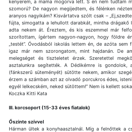
kenyerem, a mama mogorva lett. S én nem tudtam mi t
szomorú? De nagyon megijedtem, és félénken néztem 
aranyos nagyikám? Kisvártatva szólt csak – „Ej,szedte
fújta, simogatta a lehullott darabkát, mintha drágakő le
adta nekem át. Éreztem, és kis eszemmel már felf
szorítottam, ígértem nagyon-nagyon, hogy földre 
„testét”. Óvodásból iskolás lettem én, de azóta sem 
igaz már nem szorongatom, mint hajdanán. De ami
melegséget és tiszteletet érzek. Szeretettel me
asztalunkra segítették. A Dédikémre is gondolok, a
(fánkszerű süteményét) sütötte nekem, amikor szegé
érzem a számban azt az olvadó porcukros édes, isteni 
egyél lelkecském, neked sütöttem!” Nem is kellett so
Koczka Kitti Kata
III. korcsoport (15-33 éves fiatalok)
Őszinte szívvel
Hárman ültek a konyhaasztalnál. Míg a felnőttek a c