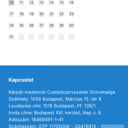
10
11
12
13
14
15
16
17
18
19
20
21
22
23
24
25
26
27
28
29
30
31
Kapcsolat
Kárpát-medencei Családszervezetek Szövetsége
Székhely: 1056 Budapest, Március 15. tér 8.
Levelezési cím: 1518 Budapest, Pf: 139/1
Iroda címe: Budapest XXI. kerület, Nap u. 8.
Adószám: 18469491-1-41
Számlaszám: OTP 11705008 - 20478915 - 00000000