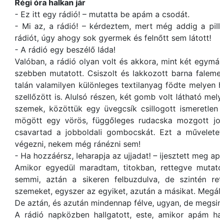
Régi óra halkan jár
- Ez itt egy rádió! – mutatta be apám a csodát.
- Mi az, a rádió! – kérdeztem, mert még addig a pil
rádiót, úgy ahogy sok gyermek és felnőtt sem látott!
- A rádió egy beszélő láda!
Valóban, a rádió olyan volt és akkora, mint két egymá
szebben mutatott. Csiszolt és lakkozott barna falemez
talán valamilyen különleges textilanyag födte melyen h
szellőzött is. Alulsó részen, két gomb volt látható mel
szemek, közöttük egy üvegcsík csillogott ismeretlen
mögött egy vörös, függőleges rudacska mozgott jo
csavartad a jobboldali gombocskát. Ezt a művelet
végezni, nekem még ránézni sem!
- Ha hozzáérsz, leharapja az ujjadat! – ijesztett meg a
Amikor egyedül maradtam, titokban, rettegve muta
semmi, aztán a sikeren felbuzdulva, de szintén r
szemeket, egyszer az egyiket, azután a másikat. Megál
De aztán, és azután mindennap félve, ugyan, de megs
A rádió napközben hallgatott, este, amikor apám ha