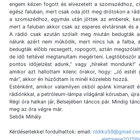
engem kézen fogott és elvezetett a szomszédhoz, cs
egész faluban, mert csak oda jött meg drótokon a rádi
a szomszédhoz, egymás után jöttek az emberek, kev
mert a faluban akkor csak az esperes elvtársnak és a 
A rádió csak azután szólalt meg miután bedugták a
nálunk azért nem működik, mert nincs luk a falba,
bedugták előbb recsegett, ropogott, aztán megszólal
de idő teltével megtanultam megérteni. Legtöbbször 
pontos időjelzést adunk,” vagy „híreket mondunk!
amikor azt hallottam kilenc órakor, hogy: „Jó esté
már”, akkor én húzódtam is minél közelebb hozzá.
Esténként, amikor valamilyen okból apánk kimaradt
rádiónkkal, a petróleum-lámpa világánál kórusban, újra 
Régi óra halkan jár, Belsejében táncos pár. Mindig tánco
meg az óra végre már.
Sebők Mihály
Kérdéseitekkel fordulhattok: email:
rildiko59@gmail.c
eletmese2017@