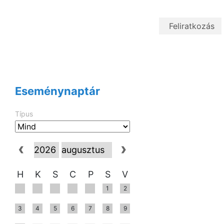
Eseménynaptár
Típus
H
K
S
C
P
S
V
1
2
3
4
5
6
7
8
9