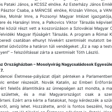
s Pataki János, a KCSSZ elnöke. Az Esterházy János Emlé
l Pásztor Csaba, a MÁNCSE elnöke, Krizsán Vilmos, a VA
ke, Molnár Imre, a Pozsonyi Magyar Intézet igazgatója
re és Harsányi Imre, a Palkovics Viktor Társulás képvise
etei közül részt vett a koszorúzáson a Szlovákiai Magyar
Felvidéki Magyar Ifjúságért Társulás. A program a Római
 peredi csatában elhunyt hívekért szentmisét mutatott b
ttel üdvözölte a határon túli vendégeket: „Ez a nap a test
yen!” – felszólítással zárta a szentmisét Tóth László.
 az Országházban – Mosolyvirág Nagycsaládosok Egyesül
7.
encei Életmese-pályázat díjait pénteken a Parlamentben
olc ember részesült. Novák Katalin, az Emberi Erőforrá
yért felelős államtitkára az ünnepségen azt mondta, a 
születtek, és a mai Magyarországot csak a szem
rteni. Ezért arra kérte a fiatalokat, hogy kérdezzék a szül
kről, amíg lehet. Hozzátette, arról is fontos beszélni, h