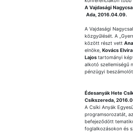
konferenciákon több t
A Vajdasági Nagycs
Ada, 2016.04.09.
A Vajdasági Nagycsal
közgyűlését. A „Gyer
között részt vett
Ana
elnöke,
Kovács Elvira
Lajos
tartományi kép
alkotó szellemiségű 
pénzügyi beszámolót é
Édesanyák Hete Csík
Csíkszereda, 2016.0
A Csíki Anyák Egyes
programsorozatát, az
befejeződött tematik
foglalkozásokon és s