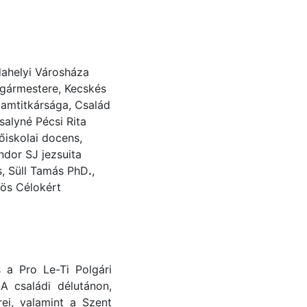
dahelyi Városháza
olgármestere, Kecskés
llamtitkársága, Család
salyné Pécsi Rita
őiskolai docens,
dor SJ jezsuita
s, Süll Tamás PhD
.
,
ös Célokért
a Pro Le-Ti Polgári
A családi délutánon,
ei, valamint a Szent