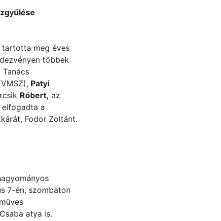
özgyűlése
 tartotta meg éves
endezvényen többek
 Tanács
 (VMSZ),
Patyi
rcsik
Róbert
,
az
 elfogadta a
kárát, Fodor Zoltánt.
 hagyományos
us 7-én, szombaton
zműves
 Csaba atya is.