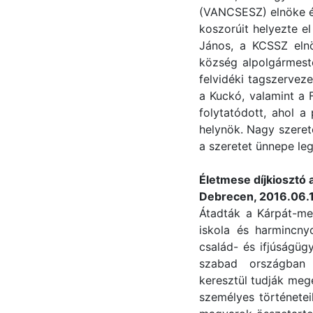
(VANCSESZ) elnöke é
koszorúit helyezte e
János, a KCSSZ elnö
község alpolgármeste
felvidéki tagszervez
a Kuckó, valamint a 
folytatódott, ahol a
helynök. Nagy szerete
a szeretet ünnepe leg
Életmese díjkiosztó
Debrecen, 2016.06.1
Átadták a Kárpát-med
iskola és harmincny
család- és ifjúságüg
szabad országban 
keresztül tudják megé
személyes történetei