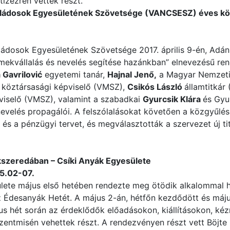
ízezren vettek részt.
aládosok Egyesületének Szövetsége (VANCSESZ) éves k
ádosok Egyesületének Szövetsége 2017. április 9-én, Adán
mekvállalás és nevelés segítése hazánkban” elnevezésű r
 Gavrilović
egyetemi tanár,
Hajnal Jenő
,
a Magyar Nemzeti
köztársasági képviselő (VMSZ),
Csikós László
államtitkár
viselő (VMSZ), valamint a szabadkai
Gyurcsik Klára
és Gyu
nevelés propagálói. A felszólalásokat követően a közgyűlés
s a pénzügyi tervet, és megválasztották a szervezet új tit
szeredában – Csíki Anyák Egyesülete
5.02-07.
ülete május első hetében rendezte meg ötödik alkalommal
 Édesanyák Hetét. A május 2-án, hétfőn kezdődött és máj
us hét során az érdeklődők előadásokon, kiállításokon, ké
zentmisén vehettek részt. A rendezvényen részt vett Böjte