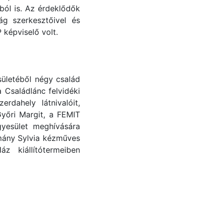
ból is. Az érdeklődők
ág szerkesztőivel és
képviselő volt.
ületéből négy család
Családlánc felvidéki
rdahely látnivalóit,
Győri Margit, a FEMIT
yesület meghívására
rmány Sylvia kézműves
z kiállítótermeiben