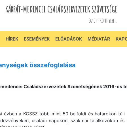
KÁRPÁT-MEDENCEI CSALÁDSZERVEZETEK SZÖVETSÉGE
Együtt könnyebb...
HÍREK
ESEMÉNYEK
ELŐADÁSOK
MÉDIATÁR
KAP
enységek összefoglalása
-medencei Családszervezetek Szövetségének 2016-os t
i évben a KCSSZ több mint 50 belföldi és határokon túli
ndezvényeken, családi napokon, szakmai találkozókon és