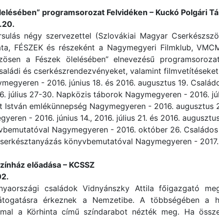
lelésében” programsorozat Felvidéken – Kuckó Polgári Tá
.20.
sulás négy szervezettel (Szlovákiai Magyar Cserkészszö
ta, FÉSZEK és részeként a Nagymegyeri Filmklub, VMCM,
özösen a Fészek ölelésében” elnevezésű programsorozat
aládi és cserkészrendezvényeket, valamint filmvetítéseket
egyeren - 2016. június 18. és 2016. augusztus 19. Család
. július 27-30. Napközis táborok Nagymegyeren - 2016. júli
t István emlékünnepség Nagymegyeren - 2016. augusztus 2
yeren - 2016. június 14., 2016. július 21. és 2016. augusztu
bemutatóval Nagymegyeren - 2016. október 26. Családos 
Cserkésztanyázás könyvbemutatóval Nagymegyeren - 2017. 
Színház előadása – KCSSZ
02.
nyaországi családok Vidnyánszky Attila főigazgató me
látogatásra érkeznek a Nemzetibe. A többségében a ha
mmal a Körhinta című színdarabot nézték meg. Ha össze