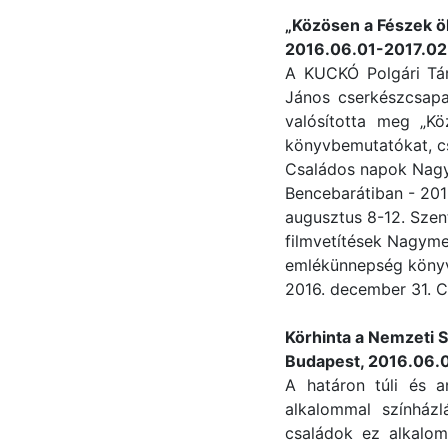
„
Közösen a Fészek ö
2016.06.01-2017.02
A KUCKÓ Polgári Tár
János cserkészcsapa
valósította meg „K
könyvbemutatókat, cs
Családos napok Nagym
Bencebarátiban - 2016
augusztus 8-12. Szen
filmvetítések Nagymeg
emlékünnepség könyv
2016. december 31. 
Körhinta a Nemzeti 
Budapest, 2016.06.
A határon túli és a
alkalommal színház
családok ez alkalo