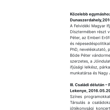
Közelebb egymáshoz
Dunaszerdahely,201
A Felvidéki Magyar I
Dísztermében részt ve
Péter, az Emberi Erőf
és népesedéspolitikai
PhD, neveléskutató, 
Böde Péter vándormes
szerzetes, a Jóindula
ifjúsági lelkész, párk
munkatársa és Nagy 
I
II. Családi délután –
Lekenye, 2016.05.2
Színes programokka
Társulás a családok
jótékonysági koncer