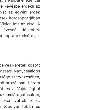
os, a Kárpát-medencei
re kevésbé érdekli az
ivat az egyéni érdek
vesek korcsoportjában
ivien lett az első. A
3 évesnél idősebbek
 kapta az első díjat.
epélyes keretek között
ajdasági Nagycsaládos
tsége szervezésében,
 táborozásban három
ól és a Vajdaságból
múzeumlátogatásokon,
seken vettek részt.
a topolyai tóban és