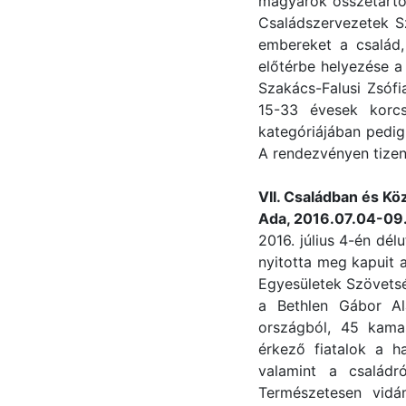
magyarok összetartoz
Családszervezetek Sz
embereket a család,
előtérbe helyezése a
Szakács-Falusi Zsófi
15-33 évesek korcs
kategóriájában pedig
A rendezvényen tizenh
VII. Családban és Kö
Ada, 2016.07.04-09
2016. július 4-én dél
nyitotta meg kapuit 
Egyesületek Szövets
a Bethlen Gábor Al
országból, 45 kama
érkező fiatalok a h
valamint a családr
Természetesen vidá