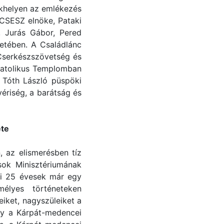
khelyen az emlékezés
NCSESZ elnöke, Pataki
, Jurás Gábor, Pered
letében. A Családlánc
 Cserkészszövetség és
 Katolikus Templomban
e Tóth László püspöki
vériség, a barátság és
ete
, az elismerésben tíz
sok Minisztériumának
mai 25 évesek már egy
élyes történeteken
eiket, nagyszüleiket a
ogy a Kárpát-medencei