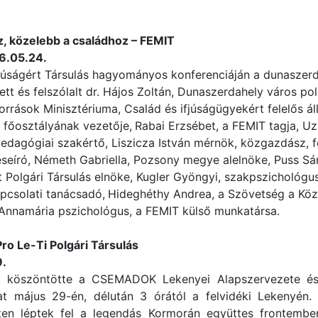
, közelebb a családhoz
– FEMIT
6.05.24.
fjúságért Társulás hagyományos konferenciáján a dunaszer
tt és felszólalt dr. Hájos Zoltán, Dunaszerdahely város p
orrások Minisztériuma, Család és ifjúságügyekért felelős á
 főosztályának vezetője,
Rabai Erzsébet, a FEMIT tagja, Uz
pedagógiai szakértő, Liszicza István mérnök, közgazdász, f
eíró, Németh Gabriella, Pozsony megye alelnöke, Puss Sán
t Polgári Társulás elnöke, Kugler Gyöngyi, szakpszichológu
apcsolati tanácsadó,
Hideghéthy Andrea, a Szövetség a Köz
Annamária pszichológus, a FEMIT külső munkatársa.
 Pro Le-Ti Polgári Társulás
9.
l köszöntötte a CSEMADOK Lekenyei Alapszervezete és 
at május 29-én, délután 3 órától a felvidéki Lekenyén. 
ten léptek fel a legendás Kormorán együttes frontember