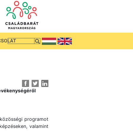
CSOLAT
evékenységéről
 közösségi programot
 képzéseken, valamint