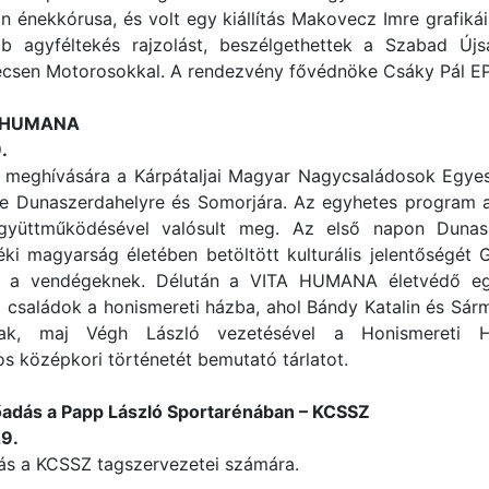
 énekkórusa, és volt egy kiállítás Makovecz Imre grafikái
bb agyféltekés rajzolást, beszélgethettek a Szabad Újs
csen Motorosokkal. A rendezvény fővédnöke Csáky Pál EP 
TA HUMANA
.
meghívására a Kárpátaljai Magyar Nagycsaládosok Egyes
e Dunaszerdahelyre és Somorjára. Az egyhetes program a 
gyüttműködésével valósult meg. Az első napon Dunasze
déki magyarság életében betöltött kulturális jelentőségét 
 a vendégeknek. Délután a VITA HUMANA életvédő eg
 családok a honismereti házba, ahol Bándy Katalin és Sá
ttak, maj Végh László vezetésével a Honismereti Há
os középkori történetét bemutató tárlatot.
lőadás a Papp László Sportarénában – KCSSZ
9.
s a KCSSZ tagszervezetei számára.