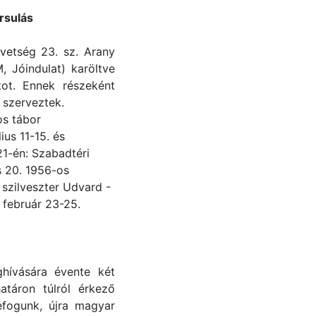
rsulás
vetség 23. sz. Arany
 Jóindulat) karöltve
ot. Ennek részeként
 szerveztek.
os tábor
us 11-15. és
1-én: Szabadtéri
s 20. 1956-os
szilveszter Udvard -
február 23-25.
ghívására évente két
táron túlról érkező
fogunk, újra magyar