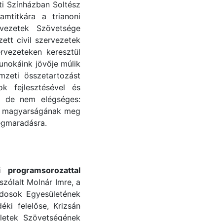
i Színházban Soltész
amtitkára a trianoni
rvezetek Szövetsége
ett civil szervezetek
ervezeteken keresztül
unokáink jövője múlik
mzeti összetartozást
k fejlesztésével és
, de nem elégséges:
ág magyarságának meg
megmaradásra.
 programsorozattal
zólalt Molnár Imre, a
ádosok Egyesületének
ki felelőse, Krizsán
letek Szövetségének