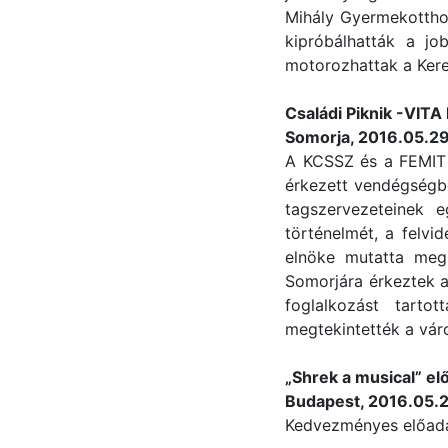
Mihály Gyermekotthon
kipróbálhatták a jo
motorozhattak a Kere
Családi Piknik -VI
Somorja, 2016.05.29
A KCSSZ és a FEMIT 
érkezett vendégségb
tagszervezeteinek e
történelmét, a felvi
elnöke mutatta meg
Somorjára érkeztek a
foglalkozást tarto
megtekintették a vár
„Shrek a musical” e
Budapest, 2016.05.2
Kedvezményes előadá