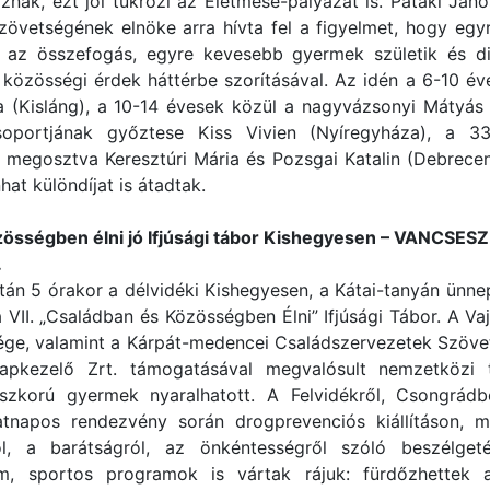
nak, ezt jól tükrözi az Életmese-pályázat is. Pataki Ján
övetségének elnöke arra hívta fel a figyelmet, hogy egy
 az összefogás, egyre kevesebb gyermek születik és d
 közösségi érdek háttérbe szorításával. Az idén a 6-10 é
a (Kisláng), a 10-14 évesek közül a nagyvázsonyi Mátyás V
oportjának győztese Kiss Vivien (Nyíregyháza), a 3
 megosztva Keresztúri Mária és Pozsgai Katalin (Debrecen)
at különdíjat is átadtak.
zösségben élni jó Ifjúsági tábor Kishegyesen – VANCSESZ
.
után 5 órakor a délvidéki Kishegyesen, a Kátai-tanyán ünn
a VII. „Családban és Közösségben Élni” Ifjúsági Tábor. A V
ége, valamint a Kárpát-medencei Családszervezetek Szöve
apkezelő Zrt. támogatásával megvalósult nemzetközi
szkorú gyermek nyaralhatott. A Felvidékről, Csongrádb
atnapos rendezvény során drogprevenciós kiállításon, 
ól, a barátságról, az önkéntességről szóló beszélgeté
m, sportos programok is vártak rájuk: fürdőzhettek 