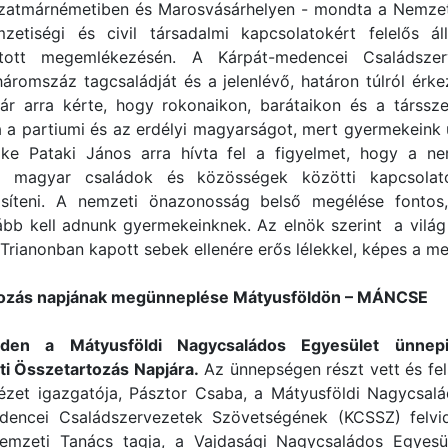
Szatmárnémetiben és Marosvásárhelyen - mondta a Nemzet
zetiségi és civil társadalmi kapcsolatokért felelős áll
rtott megemlékezésén. A Kárpát-medencei Családsze
áromszáz tagcsaládját és a jelenlévő, határon túlról érkez
kár arra kérte, hogy rokonaikon, barátaikon és a társsz
 a partiumi és az erdélyi magyarságot, mert gyermekeink 
e Pataki János arra hívta fel a figyelmet, hogy a ne
 magyar családok és közösségek közötti kapcsolato
rősíteni. A nemzeti önazonosság belső megélése fontos
bb kell adnunk gyermekeinknek. Az elnök szerint a vil
 Trianonban kapott sebek ellenére erős lélekkel, képes a 
tozás napjának megünneplése Mátyusföldön – MÁNCSE
den a Mátyusföldi Nagycsaládos Egyesület ünnepi
i Összetartozás Napjára.
Az ünnepségen részt vett és fels
ézet igazgatója, Pásztor Csaba, a Mátyusföldi Nagycsal
dencei Családszervezetek Szövetségének (KCSSZ) felvidé
emzeti Tanács tagja, a Vajdasági Nagycsaládos Egyesü