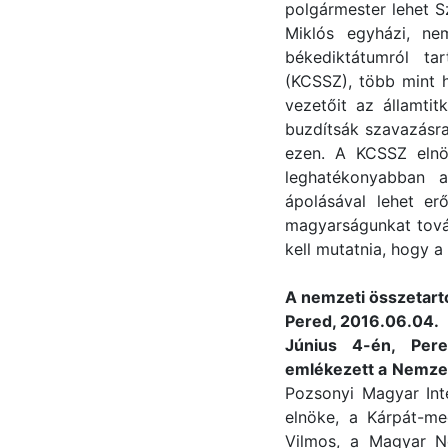
polgármester lehet 
Miklós egyházi, nem
békediktátumról ta
(KCSSZ), több mint h
vezetőit az államtit
buzdítsák szavazásra
ezen. A KCSSZ elnök
leghatékonyabban a
ápolásával lehet e
magyarságunkat tová
kell mutatnia, hogy a
A nemzeti összetar
Pered, 2016.06.04.
Június 4-én, Pere
emlékezett a Nemzet
Pozsonyi Magyar Int
elnöke, a Kárpát-me
Vilmos, a Magyar N