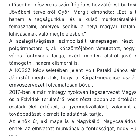
idősebbek részére is számítógépes hozzáférést biztosí
Jövőbeni terveikről Győri Margit elmondta: „Ezt a 
hanem a tagságunkkal és a külső munkatársaink
felhasználni, amelyek segítik a helyi magyar fiata
kihívásainak való megfelelésben.”
A szalagátvágással szimbolizált ünnepségen részt
polgármestere is, aki köszöntőjében rámutatott, hogy 
város fontosnak tartja, ezért minden alulról jöv
támogatni, hanem elismerni is.
A KCSSZ képviseletében jelent volt Pataki János eln
Jánostól megtudtuk, hogy a Kárpát-medence család
ernyőszervezet folyamatosan bővül.
2017-ben a már mintegy nyolcvan tagszervezet Magyar
és a Felvidék területéről vesz részt abban az érté
családi élet értékeit, a gyermekvállalást, valamint
továbbadását kiemelt feladatának tartja.
Az elnök úr, aki maga is a Nagykállói Nagycsaládos 
ennek az elhivatott munkának a fontosságát, hogy Eur
van.