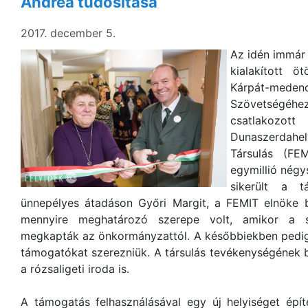
Andrea tudósítása
2017. december 5.
Az idén immár
kialakított 
Kárpát-me
Szövetségéh
csatlakozo
Dunaszerdahel
Társulás (FE
egymillió négy
sikerült a t
ünnepélyes átadáson Győri Margit, a FEMIT elnöke 
mennyire meghatározó szerepe volt, amikor a s
megkapták az önkormányzattól. A későbbiekben pedig 
támogatókat szerezniük. A társulás tevékenységének 
a rózsaligeti iroda is.
A támogatás felhasználásával egy új helyiséget épít