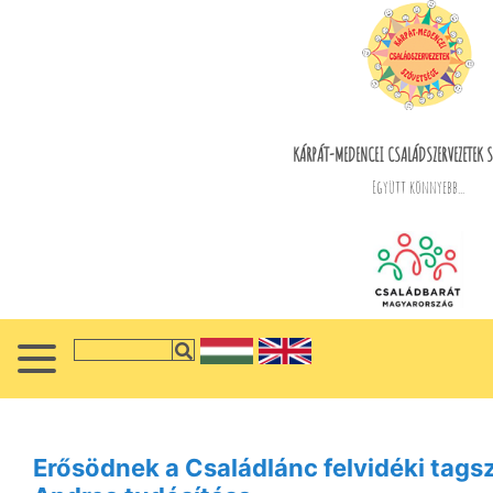
KÁRPÁT-MEDENCEI CSALÁDSZERVEZETEK S
Együtt könnyebb...
Erősödnek a Családlánc felvidéki tags