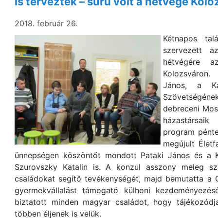
is terveztek – sűrű volt a hétvége Kolo
2018. február 26.
Kétnapos tal
szervezett a
hétvégére az
Kolozsváron.
János, a Kár
Szövetségének
debreceni Moso
házastársaik
program pénte
megújult Élet
ünnepségen köszöntőt mondott Pataki János és a K
Szurovszky Katalin is. A konzul asszony meleg sz
családokat segítő tevékenységét, majd bemutatta a C
gyermekvállalást támogató külhoni kezdeményezésé
biztatott minden magyar családot, hogy tájékozódja
többen éljenek is velük.