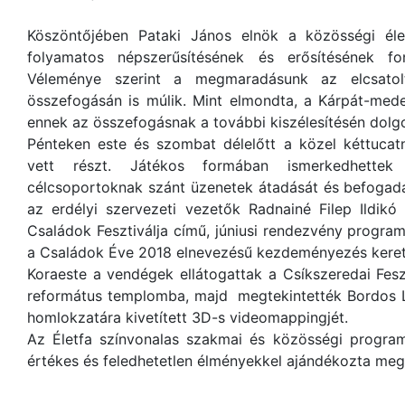
Köszöntőjében Pataki János elnök a közösségi él
folyamatos népszerűsítésének és erősítésének fo
Véleménye szerint a megmaradásunk az elcsatol
összefogásán is múlik. Mint elmondta, a Kárpát-med
ennek az összefogásnak a további kiszélesítésén dolgo
Pénteken este és szombat délelőtt a közel kéttucat
vett részt. Játékos formában ismerkedhettek
célcsoportoknak szánt üzenetek átadását és befogad
az erdélyi szervezeti vezetők Radnainé Filep Ildik
Családok Fesztiválja című, júniusi rendezvény progr
a Családok Éve 2018 elnevezésű kezdeményezés keret
Koraeste a vendégek ellátogattak a Csíkszeredai Feszt
református templomba, majd megtekintették Bordos 
homlokzatára kivetített 3D-s videomappingjét.
Az Életfa színvonalas szakmai és közösségi program
értékes és feledhetetlen élményekkel ajándékozta meg 