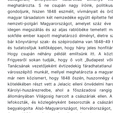
meghatározta. S ne csupán nagy íróink, politikus
gondoljunk, hiszen 1848 eszméit, vívmányait és örök
magyar társadalom két nemzedéke együtt építette fel
nemzeti-polgári Magyarországot, amelyet száz éve
idegen megszállás és az aljas rablóbéke temetett m
sokféle ember kapott meghatározó élményt, életre sz
bár könyvtárnyi szak- és szépirodalma van 1848–49 
és tudatosítjuk kellőképpen, hogy hány jeles honfitár
Hogy csupán néhány példát említsünk itt. A közt
Frigyesről sokan tudják, hogy ő volt „Budapest vő
Tanácsának vezetőjeként évtizedekig fáradhatatlanul
városszépítő munkát, mellyel meghatározta a magyar
már nem közismert, hogy 1848 őszén, huszonnégy é
kötelékében részt vett a Jelacic elleni önvédelmi h
Károlyi-huszárezredbe, ahol a főszázadosi rangi
állományában Világosig harcolt a császáriak ellen. A
lefokozták, és közlegényként besorozták a császári-
begyalogolta Alsó-Magyarországot, Horvátországot, fé