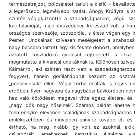
természetrajzot, bölcseletet tanult a kisfiú – bevallo
a legerősebb, legmélyebb hatást. Ahogy Krúdyra is s
szintén végigküzdötte a szabadságharcot, végül s
kapitulációját, majd évtizedeken keresztül volt a h
országos szervezője, szószólója, s élete végén egy
Pesten. Unokáinak szívesen mesélgetett a szabadság
nagy becsben tartott egy kis fekete dobozt, amelyben k
áztatott, foszladozó gyolcsot rejtegetett, s ritka
megmutatta a kíváncsi unokáknak is. Különösen szíve
Kálmánról, aki szintén részt vett a szabadságharcb
fegyvert, hanem gerillaháborút kezdett az oszt
„pecsovicsok” ellen. Végül tőrbe csalták, s egyik u
erdőben. Ilyen nagyapa és nagybácsi bűvkörében neve
hez való kötődését magával vitte egész életére, és 
„nagy idők nagy hőseinek”. Számos példát lehetne 
fenn ennyire elevenen családjának szabadságharcos 
emlékezetében és műveiben ennyire tovább élt és 
érthető, ha még inkább így volt ez azoknál, ak
csillagóráit, amelyeknek katartikus élménye v