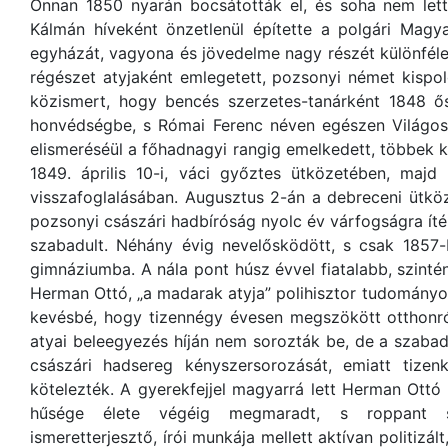
Onnan 1850 nyarán bocsátották el, és soha nem lett
Kálmán híveként önzetlenül építette a polgári Magya
egyházát, vagyona és jövedelme nagy részét különféle
régészet atyjaként emlegetett, pozsonyi német kispo
közismert, hogy bencés szerzetes-tanárként 1848 ő
honvédségbe, s Római Ferenc néven egészen Világosig
elismeréséül a főhadnagyi rangig emelkedett, többek k
1849. április 10-i, váci győztes ütközetében, maj
visszafoglalásában. Augusztus 2-án a debreceni ütkö
pozsonyi császári hadbíróság nyolc év várfogságra íté
szabadult. Néhány évig nevelősködött, s csak 1857-
gimnáziumba. A nála pont húsz évvel fiatalabb, szinté
Herman Ottó, „a madarak atyja” polihisztor tudomány
kevésbé, hogy tizennégy évesen megszökött otthonról
atyai beleegyezés híján nem sorozták be, de a szaba
császári hadsereg kényszersorozását, emiatt tizenk
kötelezték. A gyerekfejjel magyarrá lett Herman Ottó 
hűsége élete végéig megmaradt, s roppant s
ismeretterjesztő, írói munkája mellett aktívan politizál