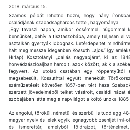
2018. március 15.
Számos példát lehetne hozni, hogy hány írónkba
családjának szabadságharcos tettei, hagyománya
„Egy tavaszi napon, amikor öcsémmel, húgommal k
bennünket, behív a tisztaszobába, amely teljesen el v
asztalkán gyertyák lobognak. Letérdepeltet mindhármun
halt meg messze idegenben Kossuth Lajos.” Így emléks
Hírlap) Kosztolányi „daliás nagyapjára”, ki az 18
honvédzászlóaljban harcolt, azok között, akik a székel
fegyvert. Az utolsó csatában egy röppentyűtől 
megsebesült, Kossuthtal együtt menekült Törökors
száműzetését követően 1857-ben tért haza Szabadk
szerzett jövedelméből telket vásárolt, családi házat 
szobájában látta meg a napvilágot a költő unoka 1885 
Az angolul, törökül, németül és szerbül is tudó agg 4
magyar nyelv és lélek egyik legnagyobb zsenijét írni-o
és ismerettár, amelyből földrajzot, történelmet,