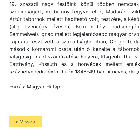
19. századi nagy festőink közül többen nemcsak
szabadságért, de bizony fegyverrel is, Madarász Vik
Artúr tábornok mellett hadifestő volt, testvére, a kés
(alig tizennégy évesen) Bem erdélyi hadseregéb
Semmelweis Ignác mellett legjelentősebb magyar orv
Lajos is részt vett a szabadságharcban, Görgei feld
második komáromi csata után ő kezelte a tábornok él
Világosig, majd száműzetése helyére, Klagenfurtba is. 
Batthyány, Kossuth és a honvédek mellett emlé
százhetvenedik évfordulón 1848–49 bár hírneves, de „is
Forrás: Magyar Hírlap
« Vissza