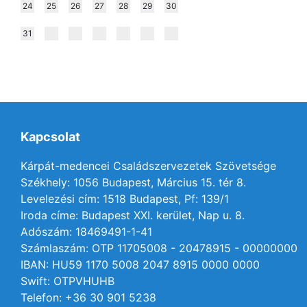
24
25
26
27
28
29
30
31
Kapcsolat
Kárpát-medencei Családszervezetek Szövetsége
Székhely: 1056 Budapest, Március 15. tér 8.
Levelezési cím: 1518 Budapest, Pf: 139/1
Iroda címe: Budapest XXI. kerület, Nap u. 8.
Adószám: 18469491-1-41
Számlaszám: OTP 11705008 - 20478915 - 00000000
IBAN: HU59 1170 5008 2047 8915 0000 0000
Swift: OTPVHUHB
Telefon: +36 30 901 5238