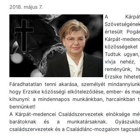
2018. május 7.
A Kárpát-m
Szövetségén
értesült Pogán
Kárpát-medenc
közösségeket 
Tudtuk ugyan,
vívja nehéz,
reményünk, h
Erzsike hihete
Fáradhatatlan tenni akarása, személyét mindannyiun
hogy Erzsike közösségi elköteleződése, ember- és ma
kihunyni: a mindennapos munkánkban, harcainkban to
bennünket!
A Kárpát-medencei Családszervezetek elnöksége mély
barátoknak és a munkatársaknak. Gyászukb
családszervezetek és a Családlánc-mozgalom tagcsalá