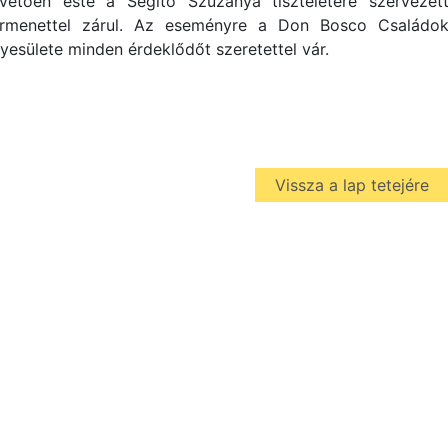
vetően este a Segítő Szűzanya tiszteletére szervezet
rmenettel zárul. Az eseményre a Don Bosco Családo
yesülete minden érdeklődőt szeretettel vár.
Vissza a lap tetejére