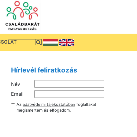
CSOLAT
Hírlevél feliratkozás
Név
a
Email
a
Az
adatvédelmi tájékoztatóban
foglaltakat
t
megismertem és elfogadom.
y
t
t