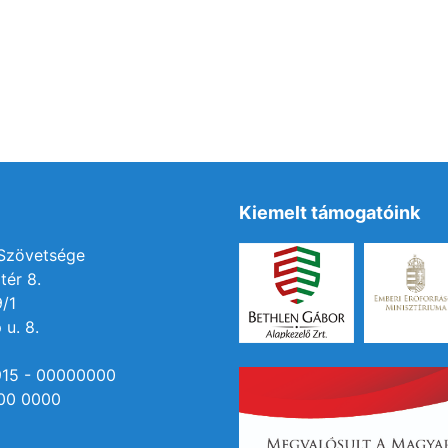
Kiemelt támogatóink
 Szövetsége
tér 8.
9/1
 u. 8.
915 - 00000000
00 0000