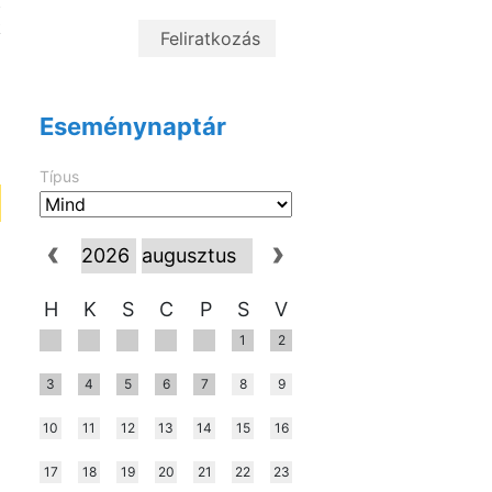
t
k
Eseménynaptár
Típus
H
K
S
C
P
S
V
1
2
3
4
5
6
7
8
9
10
11
12
13
14
15
16
17
18
19
20
21
22
23