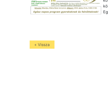
kö
kö
Eg
« Vissza