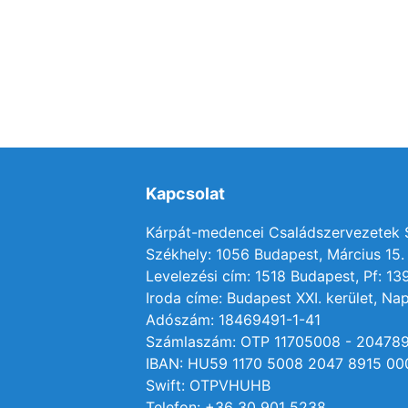
Kapcsolat
Kárpát-medencei Családszervezetek
Székhely: 1056 Budapest, Március 15. 
Levelezési cím: 1518 Budapest, Pf: 13
Iroda címe: Budapest XXI. kerület, Nap
Adószám: 18469491-1-41
Számlaszám: OTP 11705008 - 20478
IBAN: HU59 1170 5008 2047 8915 00
Swift: OTPVHUHB
Telefon: +36 30 901 5238