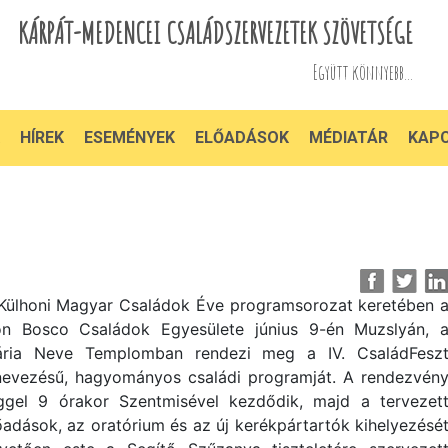
KÁRPÁT-MEDENCEI CSALÁDSZERVEZETEK SZÖVETSÉGE
Együtt könnyebb...
HÍREK
ESEMÉNYEK
ELŐADÁSOK
MÉDIATÁR
KAP
Külhoni Magyar Családok Éve programsorozat keretében 
n Bosco Családok Egyesülete június 9-én Muzslyán, 
ria Neve Templomban rendezi meg a IV. CsaládFesz
nevezésű, hagyományos családi programját. A rendezvén
ggel 9 órakor Szentmisével kezdődik, majd a tervezet
őadások, az oratórium és az új kerékpártartók kihelyezésé