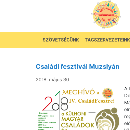
SZÖVETSÉGÜNK
TAGSZERVEZETEINK
Családi fesztivál Muzslyán
2018. május 30.
A 
Do
Má
el
re
el