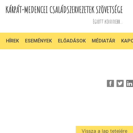
KÁRPÁT-MEDENCEI CSALÁDSZERVEZETEK SZÖVETSÉGE
Együtt könnyebb...
HÍREK
ESEMÉNYEK
ELŐADÁSOK
MÉDIATÁR
KAP
Vissza a lap tetejére