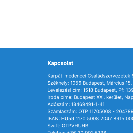
Kapcsolat
Kárpát-medencei Családszervezetek
Székhely: 1056 Budapest, Március 15. 
Levelezési cím: 1518 Budapest, Pf: 13
Iroda címe: Budapest XXI. kerület, Nap
Adószám: 18469491-1-41
Számlaszám: OTP 11705008 - 20478
IBAN: HU59 1170 5008 2047 8915 00
Swift: OTPVHUHB
Telefon: +36 30 901 5238