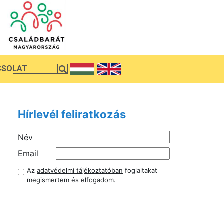
CSOLAT
Hírlevél feliratkozás
Név
Email
Az
adatvédelmi tájékoztatóban
foglaltakat
megismertem és elfogadom.