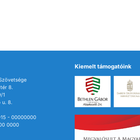
Kiemelt támogatóink
 Szövetsége
tér 8.
9/1
 u. 8.
915 - 00000000
00 0000