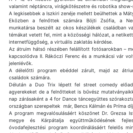
valamint néptáncra, virágkötészetre és robotika show-
A legkisebbek a Iszkiri zenéje mellett beülhettek a Mát
Eközben a felnőttek számára Böjti Zsófia, a N
munkatársa beszélt az okos készülékek családban val
témákat vetett fel, mint a közösségi hálózat, a netikett
internetfüggőség, a virtuális zaklatás kérdése.
Az átruim hátsó részében felállított fotósarokban –
kapcsolódva II. Rákóczi Ferenc és a munkácsi vár vo
jelenlévők.
A délelőtti program ebéddel zárult, majd az átri
családok számára.
Délután a Duo Trix lépett fel street comedy előad
agyerekeket de a felnőtteket is bűvész mutatványaikk
nap zárásaként a 4 for Dance táncegyüttes szórakozt
országban szerepeltek már, Bencs Kálmán és Príma díj
A program megvalósulásáért köszönet Dr. Grezsa Is
megye és Kárpátalja együttműködésének fejle
óvodafejlesztési program koordinálásáért felelős mi