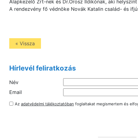
Alapkezelő Zrt-nek és Dr.Orosz Ildikónak, aki helyszínt
A rendezvény fő védnöke Novák Katalin család- és ifjús
« Vissza
Hírlevél feliratkozás
Név
Email
Az
adatvédelmi tájékoztatóban
foglaltakat megismertem és elf