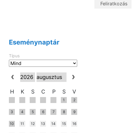
Eseménynaptár
Típus
H
K
S
C
P
S
V
1
2
3
4
5
6
7
8
9
10
11
12
13
14
15
16