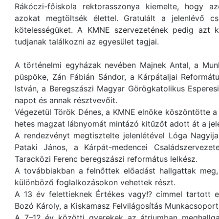
Rákóczi-főiskola rektorasszonya kiemelte, hogy a
azokat megtöltsék élettel. Gratulált a jelenlévő cs
kötelességüket. A KMNE szervezetének pedig azt kí
tudjanak találkozni az egyesület tagjai.
A történelmi egyházak nevében Majnek Antal, a Mu
püspöke, Zán Fábián Sándor, a Kárpátaljai Reformát
István, a Beregszászi Magyar Görögkatolikus Esperesi
napot és annak résztvevőit.
Végezetül Török Dénes, a KMNE elnöke köszöntötte a 
hetes magzat lábnyomát mintázó kitűzőt adott át a je
A rendezvényt megtisztelte jelenlétével Lóga Nagyij
Pataki János, a Kárpát-medencei Családszervezet
Taracközi Ferenc beregszászi református lelkész.
A továbbiakban a felnőttek előadást hallgattak meg
különböző foglalkozásokon vehettek részt.
A 13 év felettieknek Értékes vagy!? címmel tartott 
Bozó Károly, a Kiskamasz Felvilágosítás Munkacsoport
A 7–12 év közötti gyerekek az átriumban meghallgat