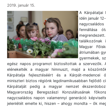
2019. január 15.
A Kárpátaljai
idén január 12
nagycsaládo
fennállása ó
megrendezett. 
találkozónak 
Magyar Főisk
átriumában gyű
gyermekek, sz
egész napos programot biztosítottak a szervezők. 
elénekelték a magyar himnuszt, majd a köszöntők
Kárpátalja fejlesztéséért és a Kárpát-medencei ó
miniszteri biztos régiónk legdinamikusabban fejlődő c
Kárpátalját pedig a magyar nemzet ékszerdobozak
Magyarország Beregszászi Konzulátusának főkon
nagycsaládos napon valamennyi generáció képvisel
jelenlétét emelte ki, hiszen – ahogy mondta – ők me