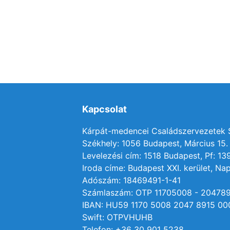
Kapcsolat
Kárpát-medencei Családszervezetek
Székhely: 1056 Budapest, Március 15. 
Levelezési cím: 1518 Budapest, Pf: 13
Iroda címe: Budapest XXI. kerület, Nap
Adószám: 18469491-1-41
Számlaszám: OTP 11705008 - 20478
IBAN: HU59 1170 5008 2047 8915 00
Swift: OTPVHUHB
Telefon: +36 30 901 5238