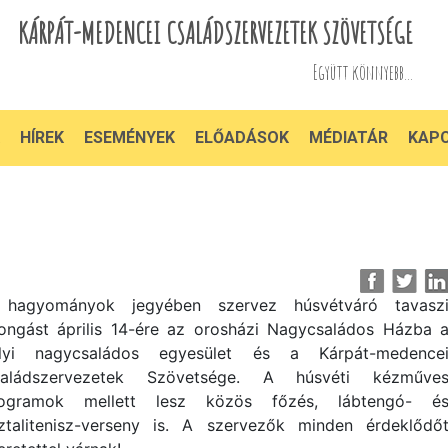
KÁRPÁT-MEDENCEI CSALÁDSZERVEZETEK SZÖVETSÉGE
Együtt könnyebb...
HÍREK
ESEMÉNYEK
ELŐADÁSOK
MÉDIATÁR
KAP
hagyományok jegyében szervez húsvétváró tavasz
ongást április 14-ére az orosházi Nagycsaládos Házba 
lyi nagycsaládos egyesület és a Kárpát-medence
aládszervezetek Szövetsége. A húsvéti kézműve
ogramok mellett lesz közös főzés, lábtengó- é
ztalitenisz-verseny is. A szervezők minden érdeklődő