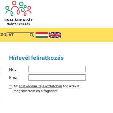
CSOLAT
Hírlevél feliratkozás
Név
i
Email
a
Az
adatvédelmi tájékoztatóban
foglaltakat
i
megismertem és elfogadom.
s
s
t