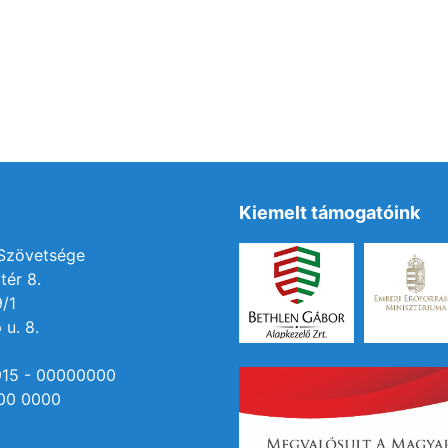
Kiemelt támogatóink
 Szövetsége
tér 8.
9/1
 u. 8.
915 - 00000000
00 0000