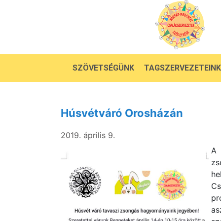
SZÖVETSÉGÜNK
TAGSZERVEZETEINK
Húsvétváró Orosházán
2019. április 9.
A 
zs
he
Cs
pr
as