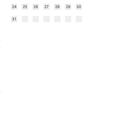
i
24
25
26
27
28
29
30
m
31
?
m
k
n
d
z
z
d
n
,
a