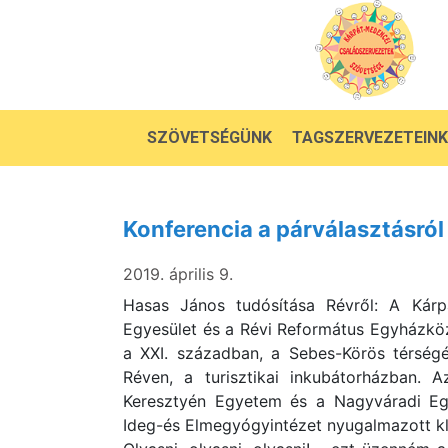
SZÖVETSÉGÜNK
TAGSZERVEZETEINK
Konferencia a párválasztásró
2019. április 9.
Hasas János tudósítása Révről: A Kár
Egyesület és a Révi Református Egyházkö
a XXI. században, a Sebes-Körös térségé
Réven, a turisztikai inkubátorházban. 
Keresztyén Egyetem és a Nagyváradi Eg
Ideg-és Elmegyógyintézet nyugalmazott kli