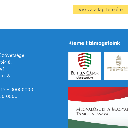
Vissza a lap tetejére
Kiemelt támogatóink
 Szövetsége
tér 8.
9/1
 u. 8.
915 - 00000000
00 0000