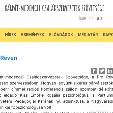
KÁRPÁT-MEDENCEI CSALÁDSZERVEZETEK SZÖVETSÉGE
Együtt könnyebb...
HÍREK
ESEMÉNYEK
ELŐADÁSOK
MÉDIATÁR
KAP
l Réven
pát-medencei Családszervezetek Szövetsége, a Pro Ré
zség szervezésében „Hogyan legyünk sikeres párválasztó
ben” címmel régiós konferencia zajlott szombat délelőt
Az előadó Kiss Emőke Rozália pszichológus, a Partium
yetem Pedagógiai Karának ny. adjunktusa, a Nagyvárad
nikai főpszichológusa volt.