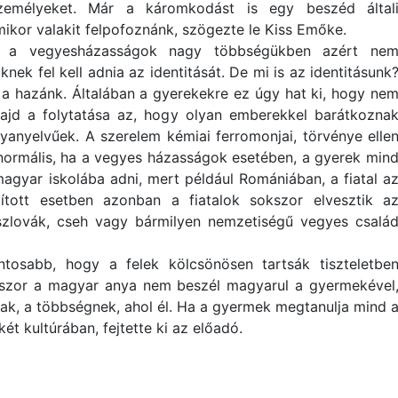
zemélyeket. Már a káromkodást is egy beszéd által
amikor valakit felpofoznánk, szögezte le Kiss Emőke.
e a vegyesházasságok nagy többségükben azért ne
ek fel kell adnia az identitását. De mi is az identitásunk
 a hazánk. Általában a gyerekekre ez úgy hat ki, hogy ne
ajd a folytatása az, hogy olyan emberekkel barátkozna
anyelvűek. A szerelem kémiai ferromonjai, törvénye elle
a normális, ha a vegyes házasságok esetében, a gyerek min
 magyar iskolába adni, mert például Romániában, a fiatal a
ított esetben azonban a fiatalok sokszor elvesztik a
szlovák, cseh vagy bármilyen nemzetiségű vegyes csalá
tosabb, hogy a felek kölcsönösen tartsák tiszteletbe
kszor a magyar anya nem beszél magyarul a gyermekével
ak, a többségnek, ahol él. Ha a gyermek megtanulja mind 
t kultúrában, fejtette ki az előadó.