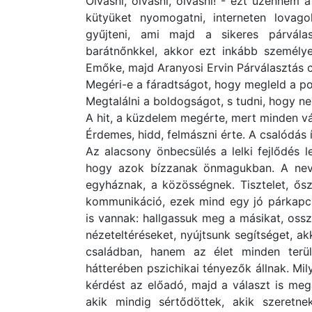
Olvasni, olvasni, olvasni! - ezt üzenném 
kütyüket nyomogatni, interneten lovago
gyűjteni, ami majd a sikeres párválas
barátnőnkkel, akkor ezt inkább személ
Emőke, majd Aranyosi Ervin Párválasztás c
Megéri-e a fáradtságot, hogy megleld a p
Megtalálni a boldogságot, s tudni, hogy ne
A hit, a küzdelem megérte, mert minden vá
Érdemes, hidd, felmászni érte. A csalódás í
Az alacsony önbecsülés a lelki fejlődés 
hogy azok bízzanak önmagukban. A nevel
egyháznak, a közösségnek. Tisztelet, ősz
kommunikáció, ezek mind egy jó párkapcs
is vannak: hallgassuk meg a másikat, oss
nézeteltéréseket, nyújtsunk segítséget, a
családban, hanem az élet minden terü
hátterében pszichikai tényezők állnak. Mily
kérdést az előadó, majd a választ is me
akik mindig sértődöttek, akik szeretne