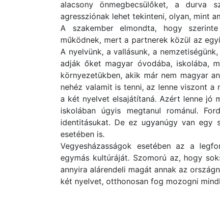
alacsony önmegbecsülőket, a durva s
agressziónak lehet tekinteni, olyan, mint 
A szakember elmondta, hogy szerint
működnek, mert a partnerek közül az egyikn
A nyelvünk, a vallásunk, a nemzetiségünk,
adják őket magyar óvodába, iskolába, m
környezetükben, akik már nem magyar any
nehéz valamit is tenni, az lenne viszont 
a két nyelvet elsajátítaná. Azért lenne jó
iskolában úgyis megtanul románul. Ford
identitásukat. De ez ugyanúgy van egy 
esetében is.
Vegyesházasságok esetében az a legfon
egymás kultúráját. Szomorú az, hogy so
annyira alárendeli magát annak az országn
két nyelvet, otthonosan fog mozogni mindké