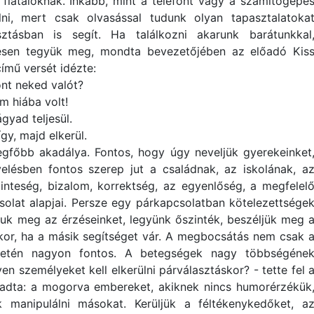
a fiataloknak. Inkább, mint a telefont vagy a számítógépe
lni, mert csak olvasással tudunk olyan tapasztalatoka
ztásban is segít. Ha találkozni akarunk barátunkkal
yesen tegyük meg, mondta bevezetőjében az előadó Kis
ímű versét idézte:
ont neked valót?
m hiába volt!
gyad teljesül.
gy, majd elkerül.
legfőbb akadálya. Fontos, hogy úgy neveljük gyerekeinket
ésben fontos szerep jut a családnak, az iskolának, a
inteség, bizalom, korrektség, az egyenlőség, a megfelel
olat alapjai. Persze egy párkapcsolatban kötelezettsége
zuk meg az érzéseinket, legyünk őszinték, beszéljük meg 
kkor, ha a másik segítséget vár. A megbocsátás nem csak 
letén nagyon fontos. A betegségek nagy többségéne
en személyeket kell elkerülni párválasztáskor? - tette fel 
gadta: a mogorva embereket, akiknek nincs humorérzékük
k manipulálni másokat. Kerüljük a féltékenykedőket, a