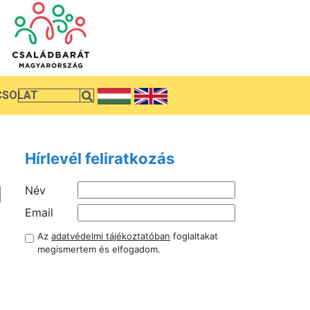
CSOLAT
Hírlevél feliratkozás
Név
v
Email
k
Az
adatvédelmi tájékoztatóban
foglaltakat
t
megismertem és elfogadom.
i
i