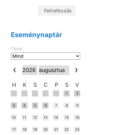
s
t
,
s
Eseménynaptár
Típus
,
z
ő
H
K
S
C
P
S
V
k
1
2
a
a
3
4
5
6
7
8
9
k
a
10
11
12
13
14
15
16
,
17
18
19
20
21
22
23
z