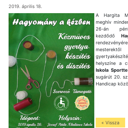
2019. április 18.
A Hargita Me
meghív minden
26-án pén
kezdődő
Ha
rendezvényé
mesterektő
gyertyakészíté
helyszíne a c
Iskola Sport
sugárút 20. s
Handicap köz
« Vissza