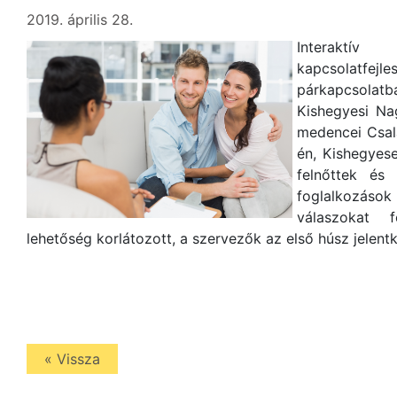
2019. április 28.
Interaktív
kapcsolatf
párkapcsolatb
Kishegyesi Na
medencei Csal
én, Kishegyes
felnőttek és
foglalkozás
válaszokat f
lehetőség korlátozott, a szervezők az első húsz jelentk
« Vissza