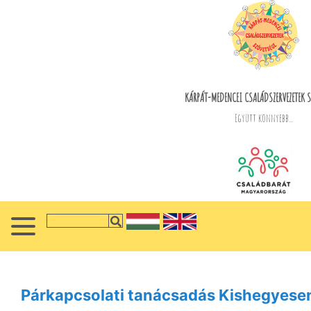
KÁRPÁT-MEDENCEI CSALÁDSZERVEZETEK S
Együtt könnyebb...
Párkapcsolati tanácsadás Kishegyese