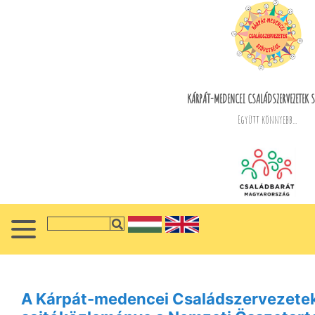
KÁRPÁT-MEDENCEI CSALÁDSZERVEZETEK S
Együtt könnyebb...
A Kárpát-medencei Családszervezete