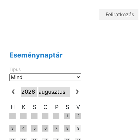
Eseménynaptár
Típus
H
K
S
C
P
S
V
1
2
3
4
5
6
7
8
9