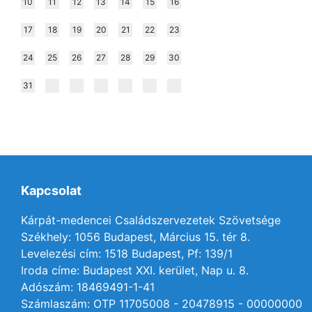
10
11
12
13
14
15
16
17
18
19
20
21
22
23
24
25
26
27
28
29
30
31
Kapcsolat
Kárpát-medencei Családszervezetek Szövetsége
Székhely: 1056 Budapest, Március 15. tér 8.
Levelezési cím: 1518 Budapest, Pf: 139/1
Iroda címe: Budapest XXI. kerület, Nap u. 8.
Adószám: 18469491-1-41
Számlaszám: OTP 11705008 - 20478915 - 00000000