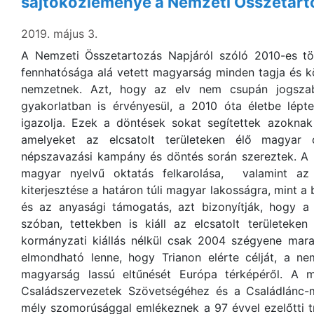
sajtóközleménye a Nemzeti Összetart
2019. május 3.
A Nemzeti Összetartozás Napjáról szóló 2010-es t
fennhatósága alá vetett magyarság minden tagja és 
nemzetnek. Azt, hogy az elv nem csupán jogsza
gyakorlatban is érvényesül, a 2010 óta életbe lépt
igazolja. Ezek a döntések sokat segítettek azoknak
amelyeket az elcsatolt területeken élő magyar
népszavazási kampány és döntés során szereztek. A
magyar nyelvű oktatás felkarolása, valamint az 
kiterjesztése a határon túli magyar lakosságra, mint 
és az anyasági támogatás, azt bizonyítják, hogy 
szóban, tettekben is kiáll az elcsatolt területeken
kormányzati kiállás nélkül csak 2004 szégyene mar
elmondható lenne, hogy Trianon elérte célját, a 
magyarság lassú eltűnését Európa térképéről. A 
Családszervezetek Szövetségéhez és a Családlánc-
mély szomorúsággal emlékeznek a 97 évvel ezelőtti t