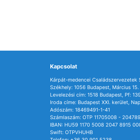
Kapcsolat
Kárpát-medencei Családszervezetek
Székhely: 1056 Budapest, Március 15. 
Levelezési cím: 1518 Budapest, Pf: 13
Iroda címe: Budapest XXI. kerület, Nap
Adószám: 18469491-1-41
Számlaszám: OTP 11705008 - 20478
IBAN: HU59 1170 5008 2047 8915 00
Swift: OTPVHUHB
Telefon: +36 30 901 5238