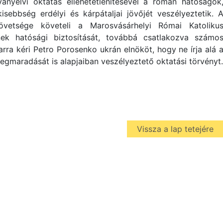
anyelvi oktatás ellehetetlenítésével a román hatóságok
sebbség erdélyi és kárpátaljai jövőjét veszélyeztetik. 
övetsége követeli a Marosvásárhelyi Római Katoliku
ek hatósági biztosítását, továbbá csatlakozva számo
 arra kéri Petro Porosenko ukrán elnököt, hogy ne írja alá 
egmaradását is alapjaiban veszélyeztető oktatási törvényt.
Vissza a lap tetejére