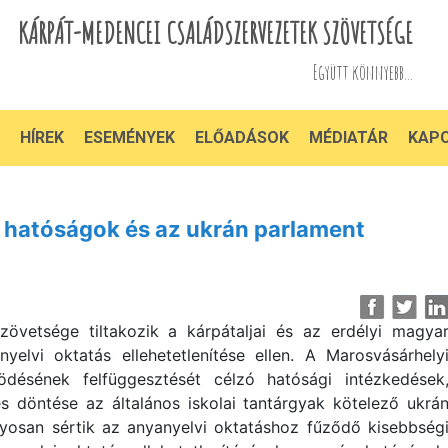
KÁRPÁT-MEDENCEI CSALÁDSZERVEZETEK SZÖVETSÉGE
Együtt könnyebb...
HÍREK
ESEMÉNYEK
ELŐADÁSOK
MÉDIATÁR
KAP
hatóságok és az ukrán parlament
övetsége tiltakozik a kárpátaljai és az erdélyi magya
elvi oktatás ellehetetlenítése ellen. A Marosvásárhely
désének felfüggesztését célzó hatósági intézkedések
s döntése az általános iskolai tantárgyak kötelező ukrá
lyosan sértik az anyanyelvi oktatáshoz fűződő kisebbség