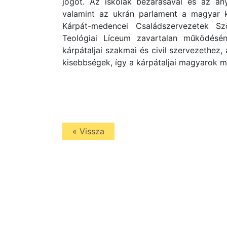
jogot. Az iskolák bezárásával és az any
valamint az ukrán parlament a magyar ki
Kárpát-medencei Családszervezetek Sz
Teológiai Líceum zavartalan működésén
kárpátaljai szakmai és civil szervezethez,
kisebbségek, így a kárpátaljai magyarok m
« Vissza