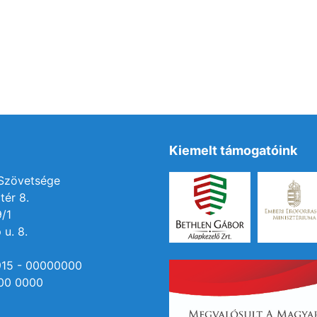
Kiemelt támogatóink
 Szövetsége
tér 8.
9/1
 u. 8.
915 - 00000000
00 0000