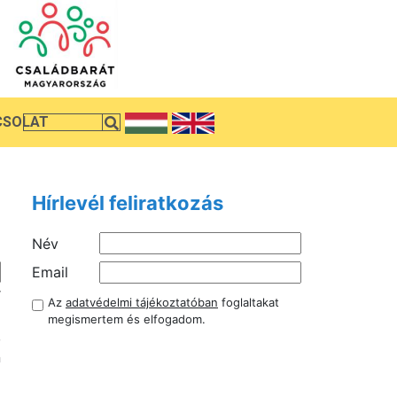
CSOLAT
Hírlevél feliratkozás
Név
Email
r
Az
adatvédelmi tájékoztatóban
foglaltakat
i
megismertem és elfogadom.
,
n
i