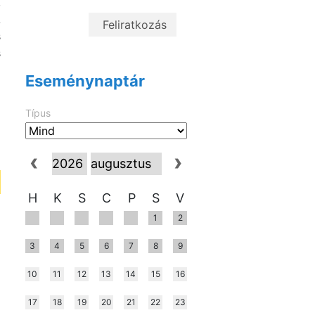
,
A
s
s
a
Eseménynaptár
Típus
H
K
S
C
P
S
V
1
2
3
4
5
6
7
8
9
10
11
12
13
14
15
16
17
18
19
20
21
22
23