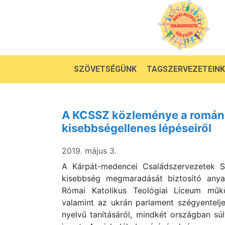
SZÖVETSÉGÜNK
TAGSZERVEZETEINK
A KCSSZ közleménye a román 
kisebbségellenes lépéseiről
2019. május 3.
A Kárpát-medencei Családszervezetek Sz
kisebbség megmaradását biztosító anyany
Római Katolikus Teológiai Líceum műkö
valamint az ukrán parlament szégyentelje
nyelvű tanításáról, mindkét országban sú