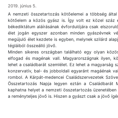
2019. június 5.
A nemzeti összetartozás kötőelemei a többség által 
kötőelem a közös gyász is. Így volt ez közel száz é
békediktátum aláírásának évfordulójára csak elszorul
élet jogán egyszer azonban minden gyászévnek vég
megújuló élet kezdete is egyben, melynek szilárd alapj
tégláiból összeálló jövő.
Minden sikeres országban található egy olyan közös 
elfogad és magénak vall. Magyarországnak ilyen, köz
lehet a családbarát szemlélet. Ez lehet a magyarság sz
konzervatív, bal- és jobboldali egyaránt magáénak val
rombol. A Kárpát-medencei Családszervezetek Szövet
Összetartozás Napja legyen eztán a Családbarát 
kaphatna helyet a nemzeti összetartozás üzenetében
a reményteljes jövő is. Hiszen a gyászt csak a jövő ígér