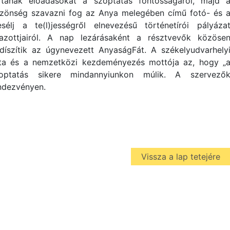
rtanak előadásokat a szoptatás fontosságáról, majd 
zönség szavazni fog az Anya melegében című fotó- és 
sélj a te(l)jességről elnevezésű történetírói pályáza
jazottjairól. A nap lezárásaként a résztvevők közöse
ldíszítik az úgynevezett AnyaságFát. A székelyudvarhely
ta és a nemzetközi kezdeményezés mottója az, hogy „
optatás sikere mindannyiunkon múlik. A szervező
rendezvényen.
Vissza a lap tetejére