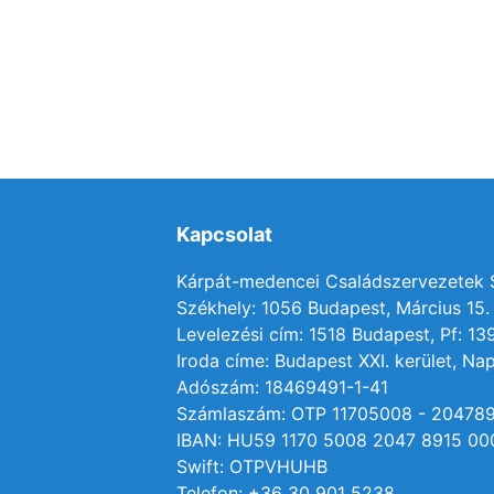
Kapcsolat
Kárpát-medencei Családszervezetek
Székhely: 1056 Budapest, Március 15. 
Levelezési cím: 1518 Budapest, Pf: 13
Iroda címe: Budapest XXI. kerület, Nap
Adószám: 18469491-1-41
Számlaszám: OTP 11705008 - 20478
IBAN: HU59 1170 5008 2047 8915 00
Swift: OTPVHUHB
Telefon: +36 30 901 5238