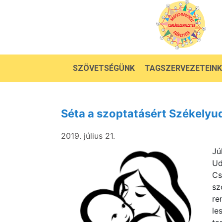
SZÖVETSÉGÜNK
TAGSZERVEZETEINK
Séta a szoptatásért Székelyu
2019. július 21.
Jú
Ud
Cs
sz
re
le