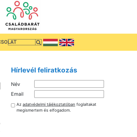
CSOLAT
Hírlevél feliratkozás
Név
z
Email
i
Az
adatvédelmi tájékoztatóban
foglaltakat
a
megismertem és elfogadom.
ő
s
k