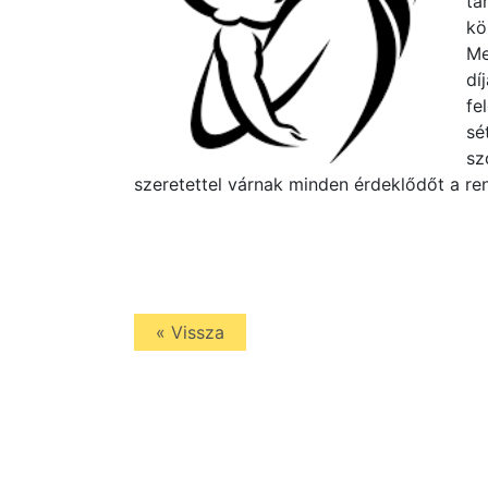
ta
kö
Me
dí
fe
sé
sz
szeretettel várnak minden érdeklődőt a 
« Vissza