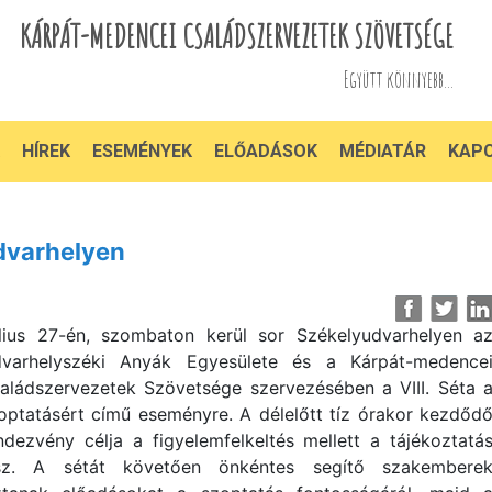
KÁRPÁT-MEDENCEI CSALÁDSZERVEZETEK SZÖVETSÉGE
Együtt könnyebb...
HÍREK
ESEMÉNYEK
ELŐADÁSOK
MÉDIATÁR
KAP
dvarhelyen
lius 27-én, szombaton kerül sor Székelyudvarhelyen a
varhelyszéki Anyák Egyesülete és a Kárpát-medence
aládszervezetek Szövetsége szervezésében a VIII. Séta 
optatásért című eseményre. A délelőtt tíz órakor kezdőd
ndezvény célja a figyelemfelkeltés mellett a tájékoztatá
sz. A sétát követően önkéntes segítő szakembere