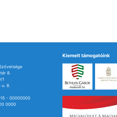
Kiemelt támogatóink
 Szövetsége
tér 8.
9/1
 u. 8.
915 - 00000000
00 0000