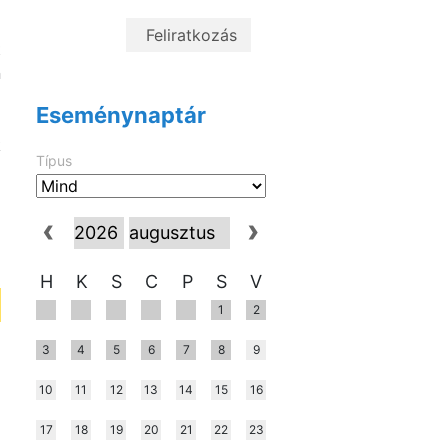
a
a
t
n
i
Eseménynaptár
a
k
Típus
H
K
S
C
P
S
V
1
2
3
4
5
6
7
8
9
10
11
12
13
14
15
16
17
18
19
20
21
22
23