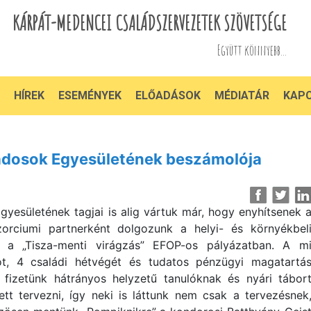
KÁRPÁT-MEDENCEI CSALÁDSZERVEZETEK SZÖVETSÉGE
Együtt könnyebb...
HÍREK
ESEMÉNYEK
ELŐADÁSOK
MÉDIATÁR
KAP
ádosok Egyesületének beszámolója
yesületének tagjai is alig vártuk már, hogy enyhítsenek 
zorciumi partnerként dolgozunk a helyi- és környékbel
el a „Tisza-menti virágzás” EFOP-os pályázatban. A m
ot, 4 családi hétvégét és tudatos pénzügyi magatartá
 fizetünk hátrányos helyzetű tanulóknak és nyári tábor
tt tervezni, így neki is láttunk nem csak a tervezésnek