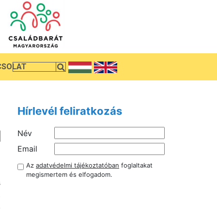
CSOLAT
Hírlevél feliratkozás
Név
a
Email
i
Az
adatvédelmi tájékoztatóban
foglaltakat
i
megismertem és elfogadom.
s
t
,