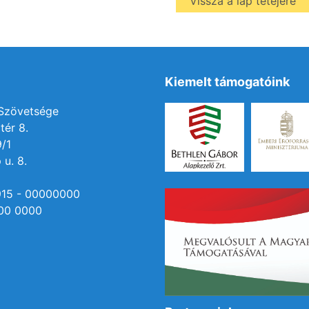
Vissza a lap tetejére
Kiemelt támogatóink
 Szövetsége
tér 8.
9/1
 u. 8.
915 - 00000000
00 0000