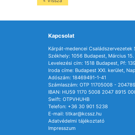
« Vissza
Kapcsolat
Kárpát-medencei Családszervezetek
Székhely: 1056 Budapest, Március 15. 
Levelezési cím: 1518 Budapest, Pf: 13
Iroda címe: Budapest XXI. kerület, Nap
Adószám: 18469491-1-41
Számlaszám: OTP 11705008 - 20478
IBAN: HU59 1170 5008 2047 8915 00
Swift: OTPVHUHB
Telefon: +36 30 901 5238
E-mail: titkar@kcssz.hu
Adatvédelmi tájékoztató
Impresszum