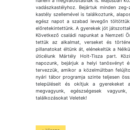
hanem a megvalósításnak is. Májusban kö
vadászkastélyhoz. Bejártuk minden zeg-z
kastély szellemével is találkoztunk, alap
egész napot a szabad levegőn töltöttük,
előretekintettünk. A gyerekek jót játszot
Következő családi napunkat a Nemzeti Ös
tettük az alkalmat, verseket és történ
pillanatokat éltünk át, elénekeltük a Nél
úticélunk Mártély Holt-Tisza part. Kö
napozunk, bejárjuk a helyi tanösvényt é
tervezzük, amikor a közelmúltban felújí
nyári tábor programja szinte teljesen össz
településeit és okítjuk a gyerekeket 
megvagyunk, egészségesek vagyunk,
találkozásokat Veletek!