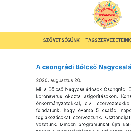
SZÖVETSÉGÜNK
TAGSZERVEZETEINK
A csongrádi Bölcső Nagycsal
2020. augusztus 20.
Mi, a Bölcső Nagycsaládosok Csongrádi Eg
koronavírus okozta szigorításokon. Kon
önkormányzatokkal, civil szervezetekk
feladatunk, hogy évente 5 családi nap
foglakozásokat szervezzünk. Ösztöndíjat
vezetünk. Minden programunkat újra kelle