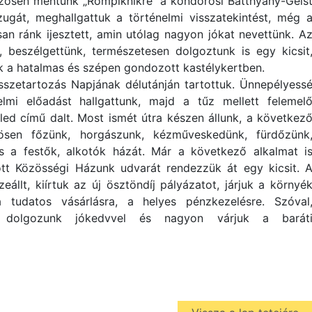
zösen mentünk „Rompiknikre” a kondorosi Batthyány-Geis
ugát, meghallgattuk a történelmi visszatekintést, még 
osan ránk ijesztett, amin utólag nagyon jókat nevettünk. A
 beszélgettünk, természetesen dolgoztunk is egy kicsit
tak a hatalmas és szépen gondozott kastélykertben.
szetartozás Napjának délutánján tartottuk. Ünnepélyess
elmi előadást hallgattunk, majd a tűz mellett felemel
küled című dalt. Most ismét útra készen állunk, a következ
zösen főzünk, horgászunk, kézműveskedünk, fürdőzünk
s a festők, alkotók házát. Már a következő alkalmat i
tott Közösségi Házunk udvarát rendezzük át egy kicsit. 
eállt, kiírtuk az új ösztöndíj pályázatot, járjuk a környé
a tudatos vásárlásra, a helyes pénzkezelésre. Szóval
 dolgozunk jókedvvel és nagyon várjuk a barát