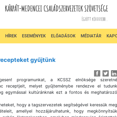
KÁRPÁT-MEDENCEI CSALÁDSZERVEZETEK SZÖVETSÉGE
Együtt könnyebb...
HÍREK
ESEMÉNYEK
ELŐADÁSOK
MÉDIATÁR
KAP
recepteket gyűjtünk
égesen! programunkat, a KCSSZ elnöksége szeretn
c receptjeit, melyet gyűjteménybe rendezve el tudun
eg egymással kultúránknak ezt a fontos és meghatároz
nneteket, hogy a tagszervezetek segítségével keressük me
ételeit, amellyel hozzájárulhatunk, hogy megkönnyítsü