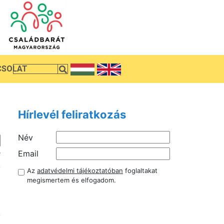
CSOLAT
Hírlevél feliratkozás
Név
é
Email
k
Az
adatvédelmi tájékoztatóban
foglaltakat
ó
megismertem és elfogadom.
g
k