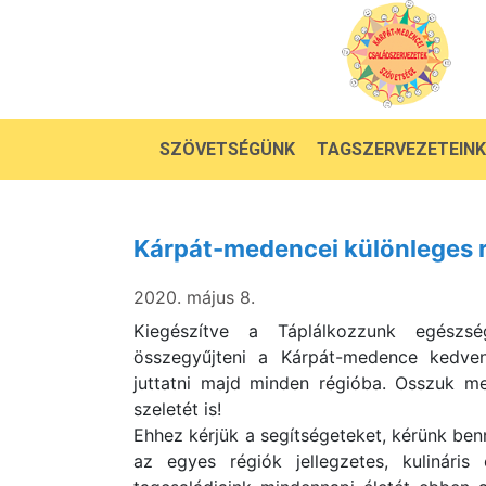
SZÖVETSÉGÜNK
TAGSZERVEZETEINK
Kárpát-medencei különleges 
2020. május 8.
Kiegészítve a Táplálkozzunk egészs
összegyűjteni a Kárpát-medence kedven
juttatni majd minden régióba. Osszuk m
szeletét is!
Ehhez kérjük a segítségeteket, kérünk be
az egyes régiók jellegzetes, kulináris 