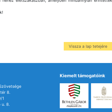
a nehéz életszakaszban, amelyben mindannyian érintette
k!
Vissza a lap tetejére
Kiemelt támogatóink
 Szövetsége
tér 8.
9/1
 u. 8.