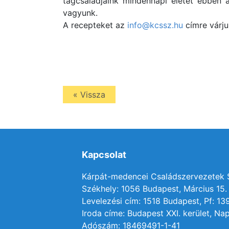
tagcsaládjaink mindennapi életét ebben 
vagyunk.
A recepteket az
info@kcssz.hu
címre várju
« Vissza
Kapcsolat
Kárpát-medencei Családszervezetek
Székhely: 1056 Budapest, Március 15. 
Levelezési cím: 1518 Budapest, Pf: 13
Iroda címe: Budapest XXI. kerület, Nap
Adószám: 18469491-1-41