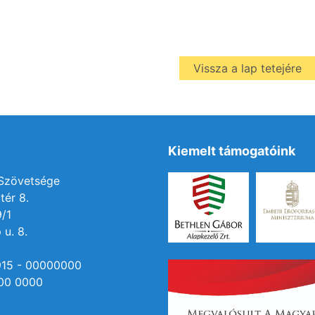
Vissza a lap tetejére
Kiemelt támogatóink
 Szövetsége
tér 8.
9/1
 u. 8.
915 - 00000000
00 0000