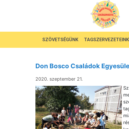
SZÖVETSÉGÜNK
TAGSZERVEZETEINK
Don Bosco Családok Egyesület
2020. szeptember 21.
Sz
me
sz
ta
mi
ré