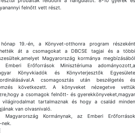
resztül próbálták feldobni a hangulatot. 8-10 gyerek é
yanannyi felnőtt vett részt.
hónap 19.-én, a Könyvet-otthonra program részekén
hették át a csomagokat a DBCSE tagjai és a több
szesültek,amelyet Magyarország kormánya megbízásábó
 Emberi Erőforrások Minisztériuma adományozott,
gyar Könyvkiadók és Könyvterjesztők Egyesület
ordinálásával.A csomagosztás után beszélgetés é
emzés következett. A könyveket nézegetve vettü
zre,hogy a csomagok felnőtt- és gyerekkönyveket,magya
 világirodalmat tartalmaznak és hogy a család minde
gjának van olvasnivaló.
t Magyarország Kormánynak, az Emberi Erőforráso
 a KCSSZ-nek.
E