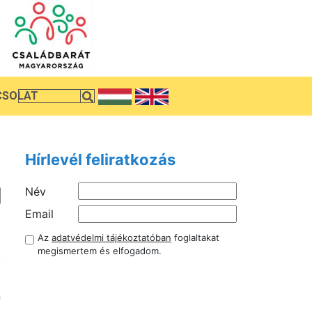
CSOLAT
Hírlevél feliratkozás
Név
l
Email
t
Az
adatvédelmi tájékoztatóban
foglaltakat
t
megismertem és elfogadom.
y
k
n