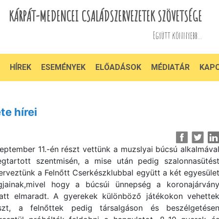
KÁRPÁT-MEDENCEI CSALÁDSZERVEZETEK SZÖVETSÉGE
Együtt könnyebb...
HÍREK
ESEMÉNYEK
ELŐADÁSOK
MÉDIATÁR
KAP
e hírei
eptember 11.-én részt vettünk a muzslyai búcsú alkalmáva
gtartott szentmisén, a mise után pedig szalonnasütés
erveztünk a Felnőtt Cserkészklubbal együtt a két egyesüle
gjainak,mivel hogy a búcsúi ünnepség a koronajárván
att elmaradt. A gyerekek különböző játékokon vehette
szt, a felnőttek pedig társalgáson és beszélgetése