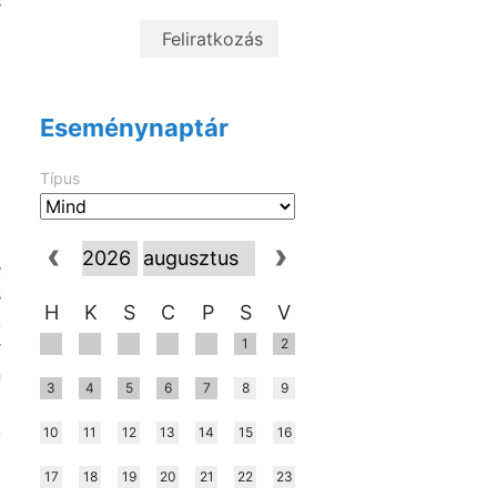
s
Eseménynaptár
t
Típus
i
l
a
e
s
H
K
S
C
P
S
V
k
1
2
r
n
3
4
5
6
7
8
9
k
10
11
12
13
14
15
16
17
18
19
20
21
22
23