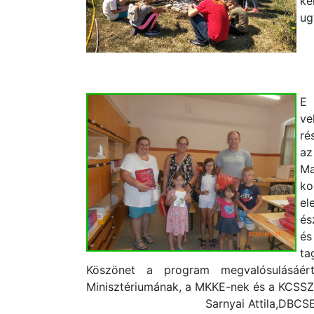
ke
ug
E 
ve
ré
az
Ma
ko
el
és
és
ta
Köszönet a program megvalósulásáér
Minisztériumának, a MKKE-nek és
Sarnyai Attila,DBCS