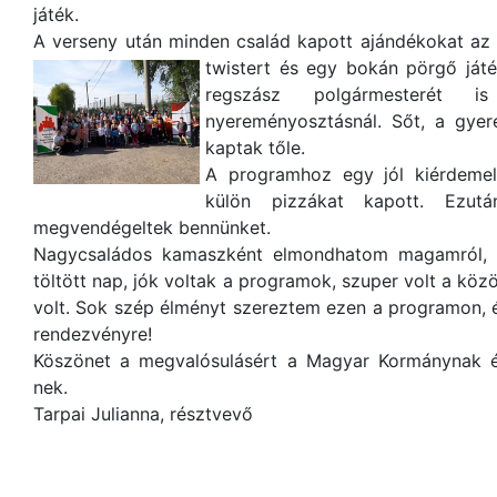
játék.
A verseny után minden család kapott ajándékokat az 
twistert és egy bokán pörgő játé
regszász polgármesterét i
nyereményosztásnál. Sőt, a gye
kaptak tőle.
A programhoz egy jól kiérdemel
külön pizzákat kapott. Ezu
megvendégeltek bennünket.
Nagycsaládos kamaszként elmondhatom magamról, h
töltött nap, jók voltak a programok, szuper volt a közö
volt. Sok szép élményt szereztem ezen a programon, é
rendezvényre!
Köszönet a megvalósulásért a Magyar Kormánynak é
nek.
Tarpai Julianna, résztvevő