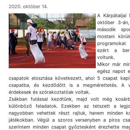
2020. október 14.
A Kárpátaljai
október 3-án
második spor
mostani körül
programokat 
ezért a bere
voltunk.
Mikor már min
egész napot e
csapatok elosztása következett, ahol 5 csapat kapi
csapatba, és kezdődött is a megmérettetés. A 
érdekesek és szórakoztatóak voltak.
Zsákban futással kezdtünk, majd volt még kosárb
különböző feladatok. Ezekben az tetszett a le
nagyobban vehettek részt rajtuk, hanem minden ko
játékokban. Végül a szoros versenyben a piros cs
szerintem minden csapat győztesként érezhette mag