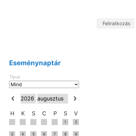
Eseménynaptár
Típus
H
K
S
C
P
S
V
1
2
3
4
5
6
7
8
9