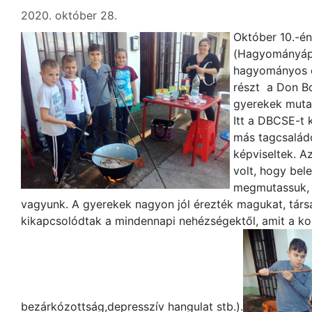
2020. október 28.
Október 10.-é
(Hagyományáp
hagyományos c
részt a Don B
gyerekek muta
Itt a DBCSE-t 
más tagcsaládo
képviseltek. A
volt, hogy bel
megmutassuk, h
vagyunk. A gyerekek nagyon jól érezték magukat, társa
kikapcsolódtak a mindennapi nehézségektől, amit a ko
bezárkózottság,depresszív hangulat stb.).