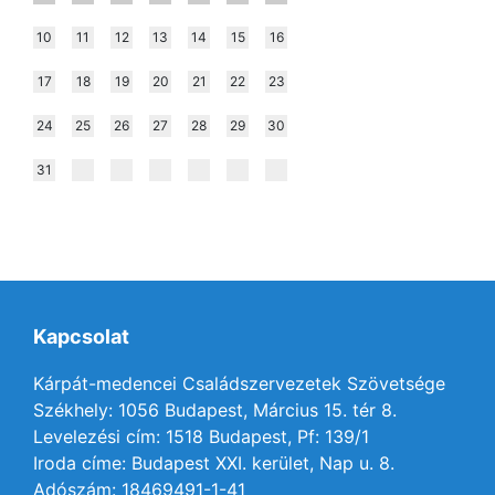
10
11
12
13
14
15
16
17
18
19
20
21
22
23
24
25
26
27
28
29
30
31
Kapcsolat
Kárpát-medencei Családszervezetek Szövetsége
Székhely: 1056 Budapest, Március 15. tér 8.
Levelezési cím: 1518 Budapest, Pf: 139/1
Iroda címe: Budapest XXI. kerület, Nap u. 8.
Adószám: 18469491-1-41