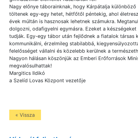
Nagy előnye táborainknak, hogy Kárpátalja különböző r
töltenek egy-egy hetet, hétfőtől péntekig, ahol életre
évek múltán is hasznosak lehetnek számukra. Megtanu
dolgozni, odafigyelni egymásra. Ezeket a készségeket 
tudják. Egy-egy tábor után fejlődnek a fiatalok társa
kommunikálni, érzelmileg stabilabbá, kiegyensúlyozot
felelősséget vállalni és közelebb kerülnek a természet
Nagyon hálásan köszönjük az Emberi Erőforrások Mini
megvalósulhattak!
Margitics Ildikó
a Szelíd Lovas Központ vezetője
« Vissza