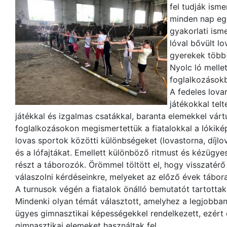
fel tudják isme
minden nap egy
gyakorlati isme
lóval bővült lo
gyerekek több 
Nyolc ló melle
foglalkozásokb
A fedeles lova
játékokkal tel
játékkal és izgalmas csatákkal, baranta elemekkel vártu
foglalkozásokon megismertettük a fiatalokkal a lókiképz
lovas sportok közötti különbségeket (lovastorna, díjlo
és a lófajtákat. Emellett különböző ritmust és kézügy
részt a táborozók. Örömmel töltött el, hogy visszatér
válaszolni kérdéseinkre, melyeket az előző évek tábora
A turnusok végén a fiatalok önálló bemutatót tartottak
Mindenki olyan témát választott, amelyhez a legjobban
ügyes gimnasztikai képességekkel rendelkezett, ezért
gimnasztikai elemeket használtak fel.