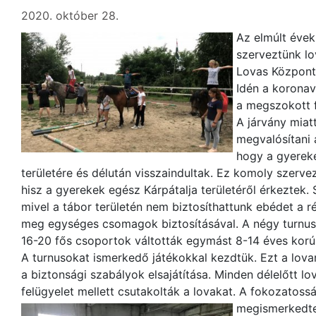
2020. október 28.
Az elmúlt éve
szerveztünk lo
Lovas Központ
Idén a koronav
a megszokott 
A járvány miat
megvalósítani a
hogy a gyerek
területére és délután visszaindultak. Ez komoly szerve
hisz a gyerekek egész Kárpátalja területéről érkeztek. 
mivel a tábor területén nem biztosíthattunk ebédet a r
meg egységes csomagok biztosításával. A négy turnus id
16-20 fős csoportok váltották egymást 8-14 éves korú
A turnusokat ismerkedő játékokkal kezdtük. Ezt a lova
a biztonsági szabályok elsajátítása. Minden délelőtt l
felügyelet mellett csutakolták a lovakat. A fokozatoss
megismerkedt