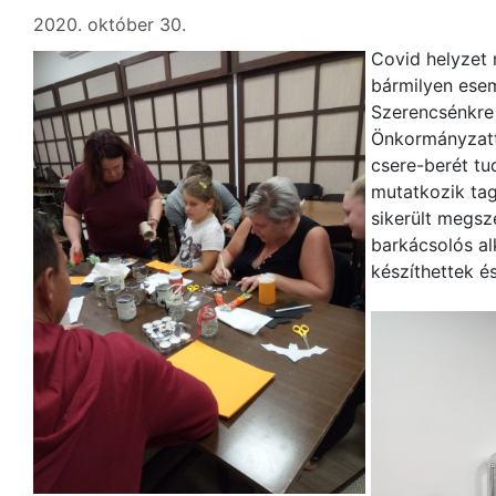
2020. október 30.
Covid helyzet 
bármilyen esem
Szerencsénkre
Önkormányzattó
csere-berét tu
mutatkozik tag
sikerült megsz
barkácsolós al
készíthettek és