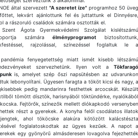
hetőséget szerveztünk 3 alkalommal.
NOE által szervezett
"A szeretet íze"
programhoz 50 üve
főttet, lekvárt ajánlottunk fel és juttattunk el Dinnyésre
ol a rászoruló családok számára osztották el.
Szent Ágota Gyermekvédelmi Szolgálat kislétszám
soportja számára
élményprogramot
biztosítottunk
kfestéssel, rajzolással, színezéssel foglaltuk le 
pandémia fenyegetettség miatt ismét kisebb létszám
ndezvényeket szervezhetünk. Ilyen volt a
Tökfarag
apunk
is, amelyet szép őszi napsütésben az udvarunko
dtuk lebonyolítani. Ügyesen faragta a tököt kicsi és nagy, 
gkisebbek pedig mandarinra festhettek arcocskát. Készül
xtilből tömött dísztök, harisnyából töktündérke, nyalókábó
kocska. Fejtörők, színezők mellett diókapkodó versenybe
hettek részt a gyerekek. A konyha felől csodálatos illato
rjengtek, ahol tököcske alakúra kötözött kalácstészt
tésével foglalatoskodtak az ügyes kezűek. A napot 
erekek egy gyönyörű almásderesen lovagolva fejezhetté