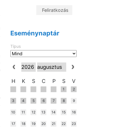
g
,
ú
Eseménynaptár
,
a
Típus
ú
ó
n
a
H
K
S
C
P
S
V
t
1
2
l
n
3
4
5
6
7
8
9
k
a
10
11
12
13
14
15
16
a
17
18
19
20
21
22
23
k