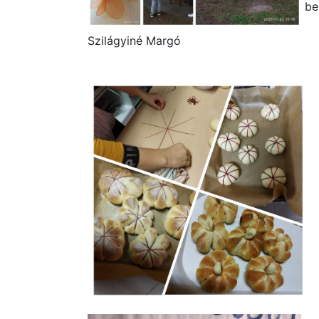
be
Szilágyiné Margó