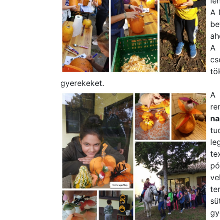
le
A 
be
ah
A 
c
tö
gyerekeket.
A 
re
n
tu
le
te
pó
ve
te
sü
gy