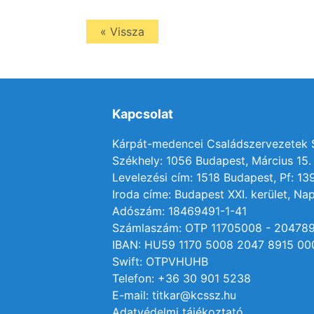
« Vissza
Kapcsolat
Kárpát-medencei Családszervezetek
Székhely: 1056 Budapest, Március 15. 
Levelezési cím: 1518 Budapest, Pf: 13
Iroda címe: Budapest XXI. kerület, Nap
Adószám: 18469491-1-41
Számlaszám: OTP 11705008 - 20478
IBAN: HU59 1170 5008 2047 8915 00
Swift: OTPVHUHB
Telefon: +36 30 901 5238
E-mail: titkar@kcssz.hu
Adatvédelmi tájékoztató