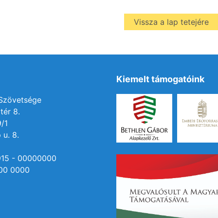
Vissza a lap tetejére
Kiemelt támogatóink
 Szövetsége
tér 8.
9/1
 u. 8.
915 - 00000000
00 0000