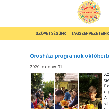
SZÖVETSÉGÜNK
TAGSZERVEZETEINK
Orosházi programok október
2020. október 31.
A
te
Ez
eg
A
vá