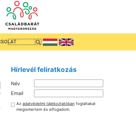
CSOLAT
Hírlevél feliratkozás
Név
i
Email
Az
adatvédelmi tájékoztatóban
foglaltakat
s
megismertem és elfogadom.
i
i