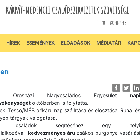
KÁRPÁT-MEDENCEI CSALÁDSZERVEZETEK SZÖVETSÉGE
Együtt könnyebb...
HÍREK
ESEMÉNYEK
ELŐADÁSOK
MÉDIATÁR
KAP
ben
z Orosházi Nagycsaládos Egyesület
nap
vékenységét
októberben is folytatta.
ek: Tesco/MÉB pékáru nap szállítása és elosztása. Ruha é
yéb tárgyak válogatása.
 családok segítéséhez egy hely
llalkozóval
kedvezményes áru
zsákos burgonya vásárlás